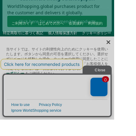
ご利用ガイド
はじめての方へ
会員規約
利用規約
特定商取引に基づく表記
個人情報保護方針
クッキーポリシー
採用情報
FAQ
お問い合わせ
当サイトでは、サイトの利便性向上のためにクッキーを使用い
たします。ボタンから同意の可否を選択してください。選択せ
ずにページを移動した場合、クッキーの使用に同意したことに
なります。クッキーを通じて収集する情報には「お客様個人を
特定できる情報」は一切含まれておりません。詳細は
クッキ
ーポリシー
をご確認ください。
クッキーに同意する
Afternoon Tea(アフタヌーンティー)公式オンラインストアで
は、
クッキーに同意しない
キッチン・ダイニングなどの生活雑貨、紅茶・焼き菓子など、
絞り込み
並び替え
毎日新商品をご用意しています。
Cookie 設定
また、ギフトセットなどギフトにぴったりの
豊富な商品がラインナップ。
贈る相手の住所を知らなくても、