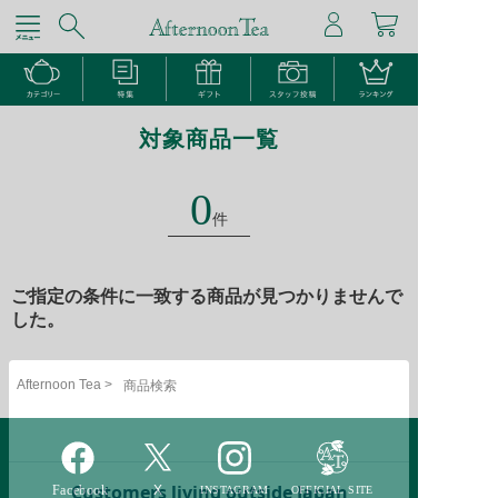
対象商品一覧
0
件
ご指定の条件に一致する商品が見つかりませんで
した。
Afternoon Tea >
商品検索