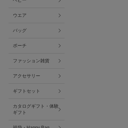
ベビー
ファブリック
ウエア
バッグ
グリーン
ポーチ
バス＆ビューティー
ファッション雑貨
バス＆ビューティー
アクセサリー
タオル
ギフトセット
ウエア＆バッグ
カタログギフト・体験
ウエア
ギフト
レイングッズ
福袋・Happy Bag