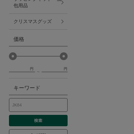
包用品
ベビー
クリスマスグッズ
WEB限定
価格
Outlet
円
円
防災グッズ・非常食
キーワード
トレーニング
ヴィンテージ