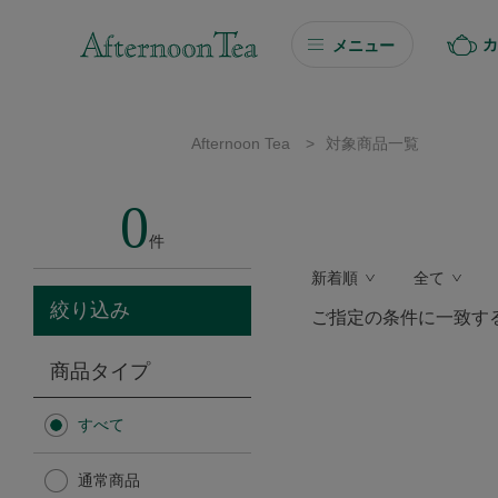
カ
メニュー
ギフト
Afternoon Tea
>
対象商品一覧
ギフト商品を探す
0
ソーシャルギフト
件
新着順
全て
カタログギフト
絞り込み
ご指定の条件に一致す
プチギフト
商品タイプ
プチギフト
すべて
Afternoon Tea TEAROOM
通常商品