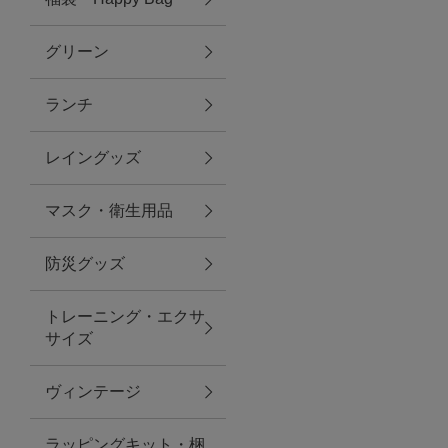
グリーン
アクセサリー
ランチ
ファッション雑貨
レイングッズ
ファッショングッズ
マスク・衛生用品
スマホケース・アクセサリー
防災グッズ
ポーチ
トレーニング・エクサ
サイズ
ステーショナリー
その他
ヴィンテージ
紅茶・フード
ラッピングキット・梱