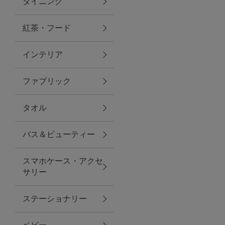
ダイニング
トラベルグッズ
紅茶・フード
インテリア
ランチ
ファブリック
バッグ
タオル
キッチン・ダイニング
バス＆ビューティー
ダイニング
スマホケース・アクセ
キッチン
サリー
インテリア
ステーショナリー
インテリア