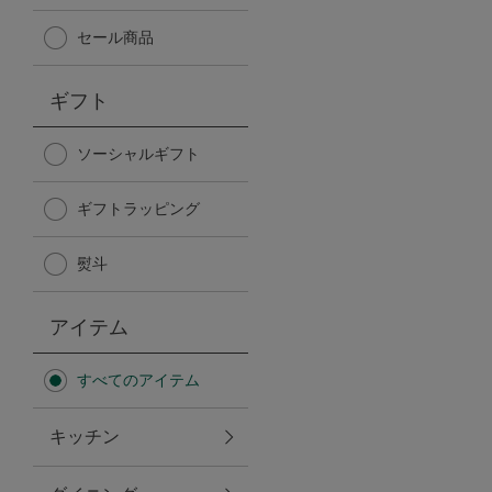
Afternoon Tea TEAROOM
セール商品
PICK UP ITEMS
ギフト
ハンディファン
ソーシャルギフト
ギフトラッピング
日傘
熨斗
保冷バッグ
アイテム
星空シリーズ
すべてのアイテム
無重力シリーズ
キッチン
バイヤーの「愛用品」