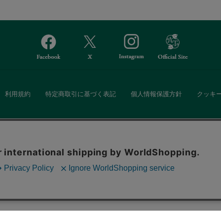
利用規約
特定商取引に基づく表記
個人情報保護方針
クッキ
Afternoon Tea(アフタヌーンティー)公式オンラインストアでは、
。ボタンから同意の可否を選択してください。選
・ダイニングなどの生活雑貨、紅茶・焼き菓子など、毎日新商品をご用意し
ます。クッキーを通じて収集する情報には「お客
クッキーに同意
ーポリシー
をご確認ください。
また、ギフトセットなどギフトにぴったりの豊富な商品がラインナップ。
る相手の住所を知らなくても、SNSやメールで気軽にギフトを贈ることがで
「ソーシャルギフト」サービスもご提供しています。