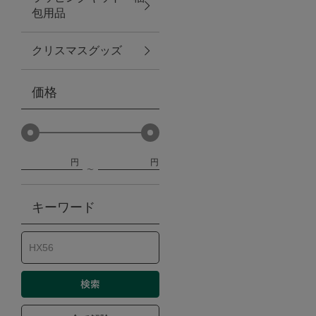
包用品
ベビー
クリスマスグッズ
WEB限定
価格
Outlet
円
円
防災グッズ・非常食
キーワード
トレーニング
ヴィンテージ