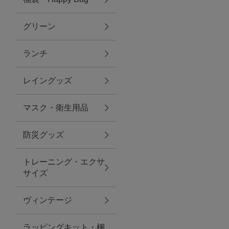
グリーン
アクセサリー
ランチ
ファッション雑貨
レイングッズ
ファッショングッズ
マスク・衛生用品
スマホケース・アクセサリー
防災グッズ
ポーチ
トレーニング・エクサ
サイズ
ステーショナリー
その他
ヴィンテージ
紅茶・フード
ラッピングキット・梱