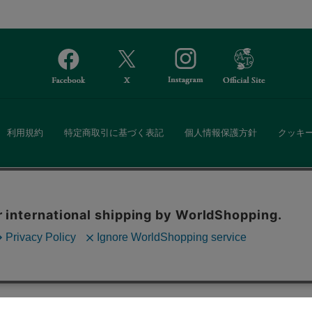
利用規約
特定商取引に基づく表記
個人情報保護方針
クッキ
Afternoon Tea(アフタヌーンティー)公式オンラインストアでは、
。ボタンから同意の可否を選択してください。選
・ダイニングなどの生活雑貨、紅茶・焼き菓子など、毎日新商品をご用意し
ます。クッキーを通じて収集する情報には「お客
クッキーに同意
ーポリシー
をご確認ください。
また、ギフトセットなどギフトにぴったりの豊富な商品がラインナップ。
る相手の住所を知らなくても、SNSやメールで気軽にギフトを贈ることがで
「ソーシャルギフト」サービスもご提供しています。