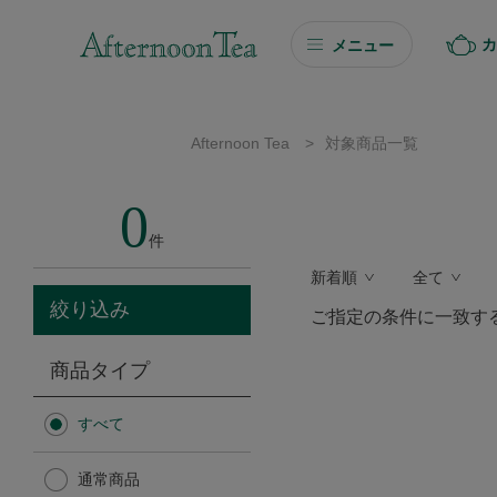
カ
メニュー
ギフト
Afternoon Tea
>
対象商品一覧
ギフト商品を探す
0
ソーシャルギフト
件
新着順
全て
カタログギフト
絞り込み
ご指定の条件に一致す
プチギフト
商品タイプ
プチギフト
すべて
Afternoon Tea TEAROOM
通常商品