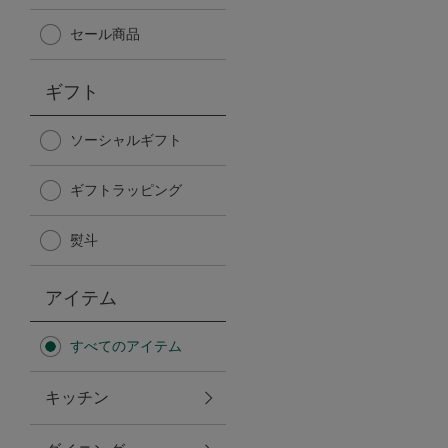
Afternoon Tea TEAROOM
セール商品
PICK UP ITEMS
ギフト
ハンディファン
ソーシャルギフト
ギフトラッピング
日傘
熨斗
保冷バッグ
アイテム
星空シリーズ
すべてのアイテム
無重力シリーズ
キッチン
バイヤーの「愛用品」