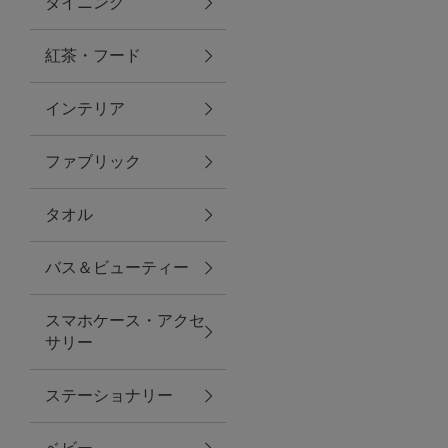
ダイニング
トラベルグッズ
紅茶・フード
インテリア
ランチ
ファブリック
バッグ
タオル
キッチン・ダイニング
バス＆ビューティー
ダイニング
スマホケース・アクセ
キッチン
サリー
インテリア
ステーショナリー
インテリア