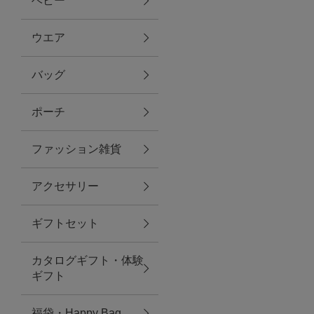
ベビー
ファブリック
ウエア
バッグ
グリーン
ポーチ
バス＆ビューティー
ファッション雑貨
バス＆ビューティー
アクセサリー
タオル
ギフトセット
ウエア＆バッグ
カタログギフト・体験
ウエア
ギフト
レイングッズ
福袋・Happy Bag