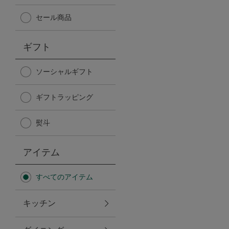
Afternoon Tea TEAROOM
セール商品
PICK UP ITEMS
ギフト
ハンディファン
ソーシャルギフト
ギフトラッピング
日傘
熨斗
保冷バッグ
アイテム
星空シリーズ
すべてのアイテム
無重力シリーズ
キッチン
バイヤーの「愛用品」