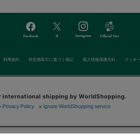
利用規約
特定商取引に基づく表記
個人情報保護方針
クッキ
Afternoon Tea(アフタヌーンティー)公式オンラインストアでは、
。ボタンから同意の可否を選択してください。選
・ダイニングなどの生活雑貨、紅茶・焼き菓子など、毎日新商品をご用意し
ます。クッキーを通じて収集する情報には「お客
クッキーに同意
ーポリシー
をご確認ください。
また、ギフトセットなどギフトにぴったりの豊富な商品がラインナップ。
る相手の住所を知らなくても、SNSやメールで気軽にギフトを贈ることがで
「ソーシャルギフト」サービスもご提供しています。