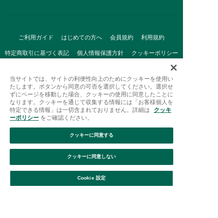
ご利用ガイド
はじめての方へ
会員規約
利用規約
特定商取引に基づく表記
個人情報保護方針
クッキーポリシー
採用情報
FAQ
お問い合わせ
当サイトでは、サイトの利便性向上のためにクッキーを使用い
たします。ボタンから同意の可否を選択してください。選択せ
ずにページを移動した場合、クッキーの使用に同意したことに
なります。クッキーを通じて収集する情報には「お客様個人を
特定できる情報」は一切含まれておりません。詳細は
クッキ
ーポリシー
をご確認ください。
クッキーに同意する
Afternoon Tea(アフタヌーンティー)公式オンラインストアで
は、
クッキーに同意しない
キッチン・ダイニングなどの生活雑貨、紅茶・焼き菓子など、
絞り込み
並び替え
毎日新商品をご用意しています。
Cookie 設定
また、ギフトセットなどギフトにぴったりの
豊富な商品がラインナップ。
贈る相手の住所を知らなくても、