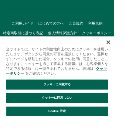
ご利用ガイド
はじめての方へ
会員規約
利用規約
特定商取引に基づく表記
個人情報保護方針
クッキーポリシー
採用情報
FAQ
お問い合わせ
当サイトでは、サイトの利便性向上のためにクッキーを使用い
たします。ボタンから同意の可否を選択してください。選択せ
ずにページを移動した場合、クッキーの使用に同意したことに
なります。クッキーを通じて収集する情報には「お客様個人を
特定できる情報」は一切含まれておりません。詳細は
クッキ
ーポリシー
をご確認ください。
クッキーに同意する
Afternoon Tea(アフタヌーンティー)公式オンラインストアで
は、
クッキーに同意しない
キッチン・ダイニングなどの生活雑貨、紅茶・焼き菓子など、
絞り込み
並び替え
毎日新商品をご用意しています。
Cookie 設定
また、ギフトセットなどギフトにぴったりの
豊富な商品がラインナップ。
贈る相手の住所を知らなくても、