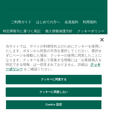
ご利用ガイド
はじめての方へ
会員規約
利用規約
特定商取引に基づく表記
個人情報保護方針
クッキーポリシー
採用情報
FAQ
お問い合わせ
当サイトでは、サイトの利便性向上のためにクッキーを使用い
たします。ボタンから同意の可否を選択してください。選択せ
ずにページを移動した場合、クッキーの使用に同意したことに
なります。クッキーを通じて収集する情報には「お客様個人を
特定できる情報」は一切含まれておりません。詳細は
クッキ
ーポリシー
をご確認ください。
クッキーに同意する
Afternoon Tea(アフタヌーンティー)公式オンラインストアで
は、
クッキーに同意しない
キッチン・ダイニングなどの生活雑貨、紅茶・焼き菓子など、
絞り込み
並び替え
毎日新商品をご用意しています。
Cookie 設定
また、ギフトセットなどギフトにぴったりの
豊富な商品がラインナップ。
贈る相手の住所を知らなくても、