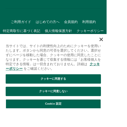
ご利用ガイド
はじめての方へ
会員規約
利用規約
特定商取引に基づく表記
個人情報保護方針
クッキーポリシー
採用情報
FAQ
お問い合わせ
当サイトでは、サイトの利便性向上のためにクッキーを使用い
たします。ボタンから同意の可否を選択してください。選択せ
ずにページを移動した場合、クッキーの使用に同意したことに
なります。クッキーを通じて収集する情報には「お客様個人を
特定できる情報」は一切含まれておりません。詳細は
クッキ
ーポリシー
をご確認ください。
クッキーに同意する
Afternoon Tea(アフタヌーンティー)公式オンラインストアで
は、
クッキーに同意しない
キッチン・ダイニングなどの生活雑貨、紅茶・焼き菓子など、
絞り込み
並び替え
毎日新商品をご用意しています。
Cookie 設定
また、ギフトセットなどギフトにぴったりの
豊富な商品がラインナップ。
贈る相手の住所を知らなくても、