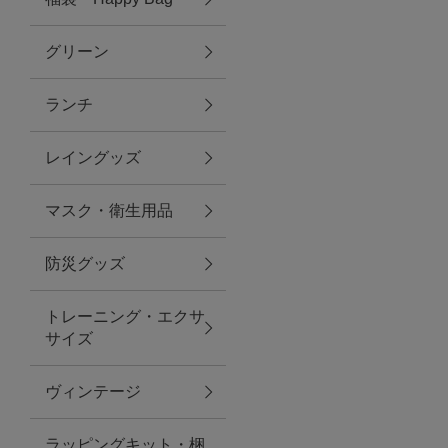
グリーン
アクセサリー
ランチ
ファッション雑貨
レイングッズ
ファッショングッズ
マスク・衛生用品
スマホケース・アクセサリー
防災グッズ
ポーチ
トレーニング・エクサ
サイズ
ステーショナリー
その他
ヴィンテージ
紅茶・フード
ラッピングキット・梱