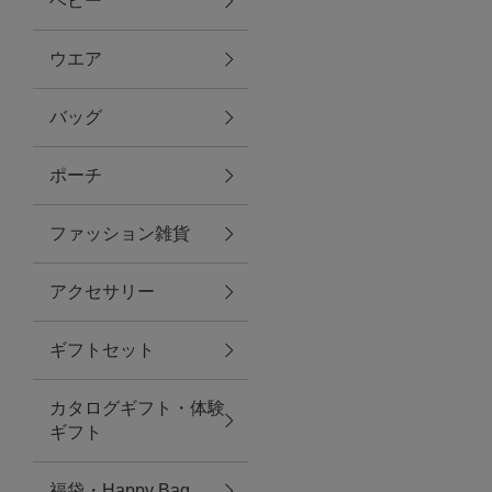
ベビー
ファブリック
ウエア
バッグ
グリーン
ポーチ
バス＆ビューティー
ファッション雑貨
バス＆ビューティー
アクセサリー
タオル
ギフトセット
ウエア＆バッグ
カタログギフト・体験
ウエア
ギフト
レイングッズ
福袋・Happy Bag