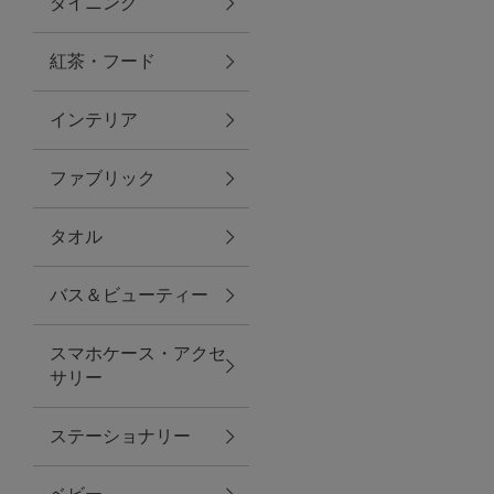
ダイニング
トラベルグッズ
紅茶・フード
インテリア
ランチ
ファブリック
バッグ
タオル
キッチン・ダイニング
バス＆ビューティー
ダイニング
スマホケース・アクセ
キッチン
サリー
インテリア
ステーショナリー
インテリア