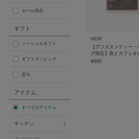
Afternoon Tea TEAROOM
セール商品
PICK UP ITEMS
ギフト
NEW
ハンディファン
ソーシャルギフト
【アフタヌンティー・
グ限定】夜とカフェオ
ギフトラッピング
日傘
記帳
¥990
熨斗
保冷バッグ
アイテム
星空シリーズ
すべてのアイテム
無重力シリーズ
キッチン
バイヤーの「愛用品」