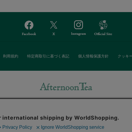
利用規約
特定商取引に基づく表記
個人情報保護方針
クッキ
Afternoon Tea(アフタヌーンティー)公式オンラインストアでは、
・ダイニングなどの生活雑貨、紅茶・焼き菓子など、毎日新商品をご用意し
また、ギフトセットなどギフトにぴったりの豊富な商品がラインナップ。
る相手の住所を知らなくても、SNSやメールで気軽にギフトを贈ることがで
「ソーシャルギフト」サービスもご提供しています。
。ボタンから同意の可否を選択してください。選