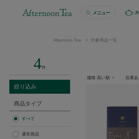
カ
メニュー
ギフト
Afternoon Tea
>
対象商品一覧
ギフト商品を探す
4
ソーシャルギフト
件
価格 高い順
在庫あ
カタログギフト
絞り込み
プチギフト
商品タイプ
プチギフト
すべて
Afternoon Tea TEAROOM
通常商品