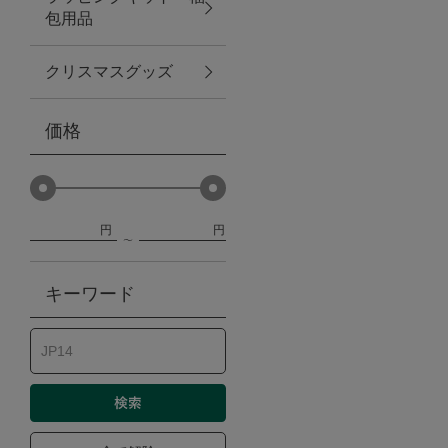
包用品
ベビー
クリスマスグッズ
WEB限定
価格
Outlet
円
円
防災グッズ・非常食
キーワード
トレーニング
ヴィンテージ