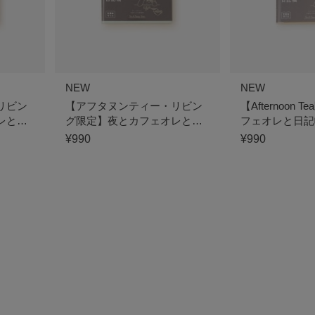
NEW
NEW
リビン
【アフタヌンティー・リビン
【Afternoon
レと日
グ限定】夜とカフェオレと日
フェオレと日記
記帳
¥990
¥990