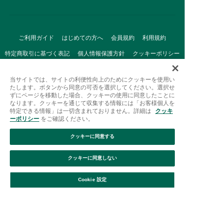
ご利用ガイド
はじめての方へ
会員規約
利用規約
特定商取引に基づく表記
個人情報保護方針
クッキーポリシー
採用情報
FAQ
お問い合わせ
当サイトでは、サイトの利便性向上のためにクッキーを使用い
たします。ボタンから同意の可否を選択してください。選択せ
ずにページを移動した場合、クッキーの使用に同意したことに
なります。クッキーを通じて収集する情報には「お客様個人を
特定できる情報」は一切含まれておりません。詳細は
クッキ
ーポリシー
をご確認ください。
クッキーに同意する
Afternoon Tea(アフタヌーンティー)公式オンラインストアで
は、
クッキーに同意しない
キッチン・ダイニングなどの生活雑貨、紅茶・焼き菓子など、
絞り込み
並び替え
毎日新商品をご用意しています。
Cookie 設定
また、ギフトセットなどギフトにぴったりの
豊富な商品がラインナップ。
贈る相手の住所を知らなくても、