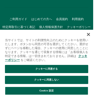
ご利用ガイド
はじめての方へ
会員規約
利用規約
特定商取引に基づく表記
個人情報保護方針
クッキーポリシー
採用情報
FAQ
お問い合わせ
当サイトでは、サイトの利便性向上のためにクッキーを使用い
たします。ボタンから同意の可否を選択してください。選択せ
ずにページを移動した場合、クッキーの使用に同意したことに
なります。クッキーを通じて収集する情報には「お客様個人を
特定できる情報」は一切含まれておりません。詳細は
クッキ
ーポリシー
をご確認ください。
クッキーに同意する
Afternoon Tea(アフタヌーンティー)公式オンラインストアで
は、
クッキーに同意しない
キッチン・ダイニングなどの生活雑貨、紅茶・焼き菓子など、
絞り込み
並び替え
毎日新商品をご用意しています。
Cookie 設定
また、ギフトセットなどギフトにぴったりの
豊富な商品がラインナップ。
贈る相手の住所を知らなくても、