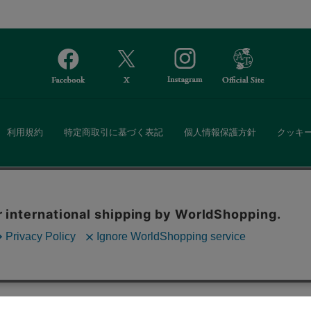
利用規約
特定商取引に基づく表記
個人情報保護方針
クッキ
Afternoon Tea(アフタヌーンティー)公式オンラインストアでは、
。ボタンから同意の可否を選択してください。選
・ダイニングなどの生活雑貨、紅茶・焼き菓子など、毎日新商品をご用意し
ます。クッキーを通じて収集する情報には「お客
クッキーに同意
ーポリシー
をご確認ください。
また、ギフトセットなどギフトにぴったりの豊富な商品がラインナップ。
る相手の住所を知らなくても、SNSやメールで気軽にギフトを贈ることがで
「ソーシャルギフト」サービスもご提供しています。