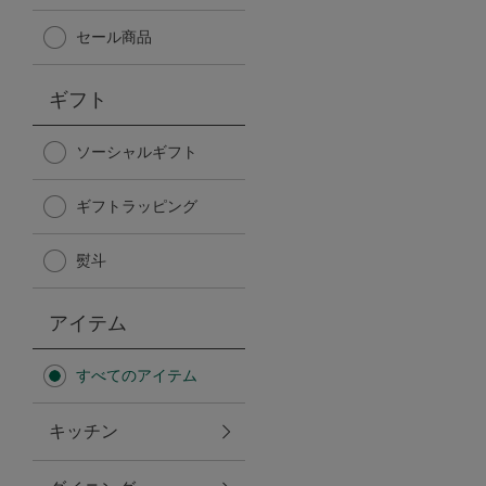
Afternoon Tea TEAROOM
セール商品
PICK UP ITEMS
ギフト
ハンディファン
ソーシャルギフト
ギフトラッピング
日傘
熨斗
保冷バッグ
アイテム
星空シリーズ
すべてのアイテム
無重力シリーズ
キッチン
バイヤーの「愛用品」