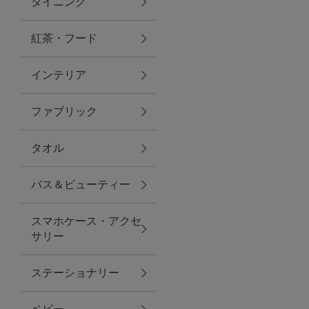
ダイニング
トラベルグッズ
紅茶・フード
インテリア
ランチ
ファブリック
バッグ
タオル
キッチン・ダイニング
バス＆ビューティー
ダイニング
スマホケース・アクセ
キッチン
サリー
インテリア
ステーショナリー
インテリア