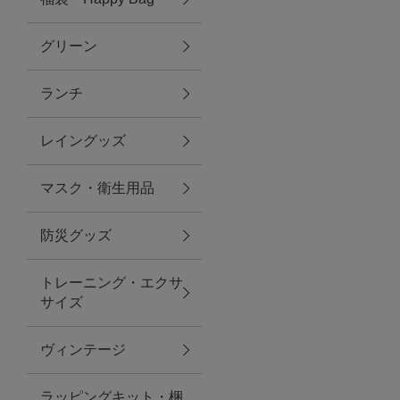
グリーン
アクセサリー
ランチ
ファッション雑貨
レイングッズ
ファッショングッズ
マスク・衛生用品
スマホケース・アクセサリー
防災グッズ
ポーチ
トレーニング・エクサ
サイズ
ステーショナリー
その他
ヴィンテージ
紅茶・フード
ラッピングキット・梱