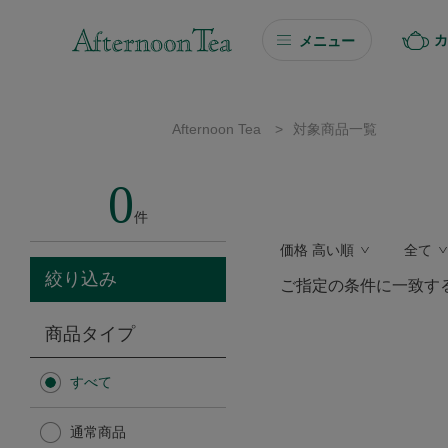
カ
メニュー
ギフト
Afternoon Tea
>
対象商品一覧
ギフト商品を探す
0
ソーシャルギフト
件
価格 高い順
全て
カタログギフト
絞り込み
ご指定の条件に一致す
プチギフト
商品タイプ
プチギフト
すべて
Afternoon Tea TEAROOM
通常商品