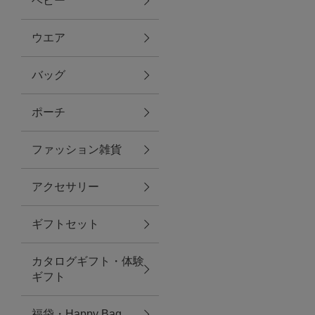
ベビー
ファブリック
ウエア
バッグ
グリーン
ポーチ
バス＆ビューティー
ファッション雑貨
バス＆ビューティー
アクセサリー
タオル
ギフトセット
ウエア＆バッグ
カタログギフト・体験
ウエア
ギフト
レイングッズ
福袋・Happy Bag