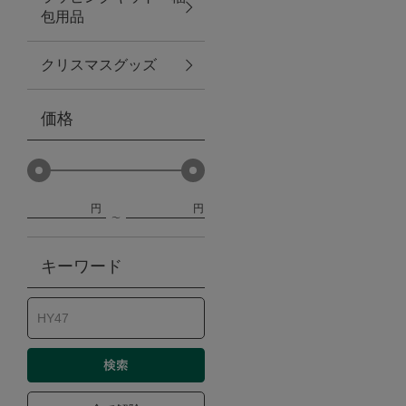
包用品
ベビー
クリスマスグッズ
WEB限定
価格
Outlet
円
円
防災グッズ・非常食
キーワード
トレーニング
ヴィンテージ