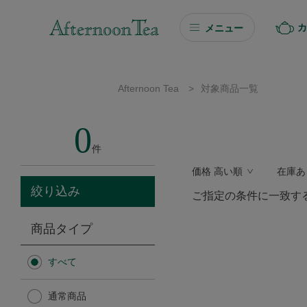
カ
メニュー
ギフト
Afternoon Tea
>
対象商品一覧
ギフト商品を探す
0
ソーシャルギフト
件
価格 高い順
在庫あ
カタログギフト
絞り込み
ご指定の条件に一致す
プチギフト
商品タイプ
プチギフト
すべて
Afternoon Tea TEAROOM
通常商品