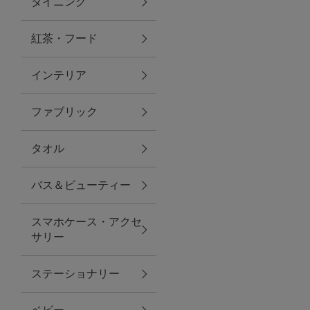
ダイニング
トラベルグッズ
紅茶・フード
インテリア
ランチ
ファブリック
バッグ
タオル
キッチン・ダイニング
バス＆ビューティー
ダイニング
スマホケース・アクセ
キッチン
サリー
インテリア
ステーショナリー
インテリア