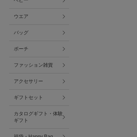
ベビー
ファブリック
ウエア
バッグ
グリーン
ポーチ
バス＆ビューティー
ファッション雑貨
バス＆ビューティー
アクセサリー
タオル
ギフトセット
ウエア＆バッグ
カタログギフト・体験
ウエア
ギフト
レイングッズ
福袋・Happy Bag