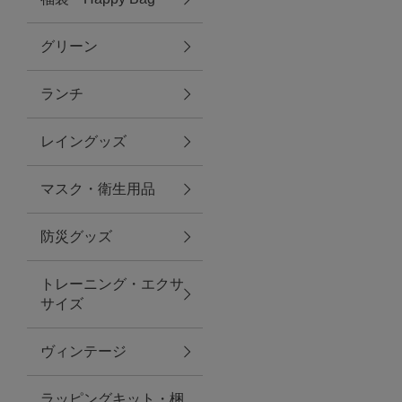
グリーン
アクセサリー
ランチ
ファッション雑貨
レイングッズ
ファッショングッズ
マスク・衛生用品
スマホケース・アクセサリー
防災グッズ
ポーチ
トレーニング・エクサ
サイズ
ステーショナリー
その他
ヴィンテージ
紅茶・フード
ラッピングキット・梱