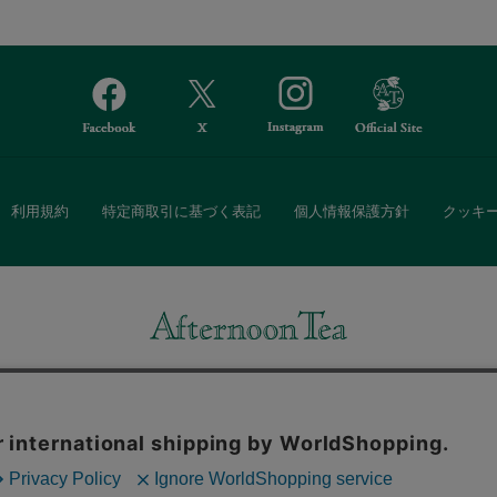
利用規約
特定商取引に基づく表記
個人情報保護方針
クッキ
Afternoon Tea(アフタヌーンティー)公式オンラインストアでは、
・ダイニングなどの生活雑貨、紅茶・焼き菓子など、毎日新商品をご用意し
また、ギフトセットなどギフトにぴったりの豊富な商品がラインナップ。
る相手の住所を知らなくても、SNSやメールで気軽にギフトを贈ることがで
「ソーシャルギフト」サービスもご提供しています。
。ボタンから同意の可否を選択してください。選