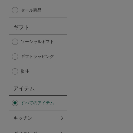
Afternoon Tea TEAROOM
セール商品
PICK UP ITEMS
ギフト
ハンディファン
ソーシャルギフト
ギフトラッピング
日傘
熨斗
保冷バッグ
アイテム
星空シリーズ
すべてのアイテム
無重力シリーズ
キッチン
バイヤーの「愛用品」