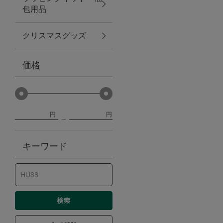
包用品
ベビー
クリスマスグッズ
WEB限定
価格
Outlet
円
円
防災グッズ・非常食
キーワード
トレーニング
ヴィンテージ