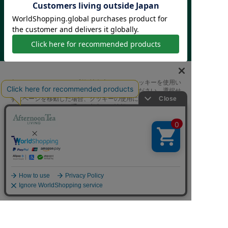
ご利用ガイド
はじめての方へ
会員規約
利用規約
特定商取引に基づく表記
個人情報保護方針
クッキーポリシー
採用情報
FAQ
お問い合わせ
当サイトでは、サイトの利便性向上のためにクッキーを使用い
たします。ボタンから同意の可否を選択してください。選択せ
ずにページを移動した場合、クッキーの使用に同意したことに
なります。クッキーを通じて収集する情報には「お客様個人を
特定できる情報」は一切含まれておりません。詳細は
クッキ
ーポリシー
をご確認ください。
クッキーに同意する
Afternoon Tea(アフタヌーンティー)公式オンラインストアで
は、
クッキーに同意しない
キッチン・ダイニングなどの生活雑貨、紅茶・焼き菓子など、
絞り込み
並び替え
毎日新商品をご用意しています。
Cookie 設定
また、ギフトセットなどギフトにぴったりの
豊富な商品がラインナップ。
贈る相手の住所を知らなくても、