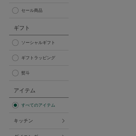
Afternoon Tea TEAROOM
セール商品
PICK UP ITEMS
ギフト
ハンディファン
ソーシャルギフト
ギフトラッピング
日傘
熨斗
保冷バッグ
アイテム
星空シリーズ
すべてのアイテム
無重力シリーズ
キッチン
バイヤーの「愛用品」