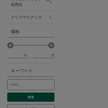
包用品
ベビー
クリスマスグッズ
WEB限定
価格
Outlet
円
円
防災グッズ・非常食
キーワード
トレーニング
ヴィンテージ