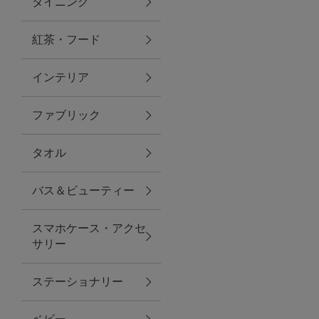
ダイニング
トラベルグッズ
紅茶・フード
インテリア
ランチ
ファブリック
バッグ
タオル
キッチン・ダイニング
バス＆ビューティー
ダイニング
スマホケース・アクセ
キッチン
サリー
インテリア
ステーショナリー
インテリア