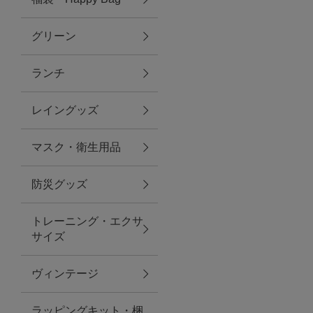
グリーン
アクセサリー
ランチ
ファッション雑貨
レイングッズ
ファッショングッズ
マスク・衛生用品
スマホケース・アクセサリー
防災グッズ
ポーチ
トレーニング・エクサ
サイズ
ステーショナリー
その他
ヴィンテージ
紅茶・フード
ラッピングキット・梱