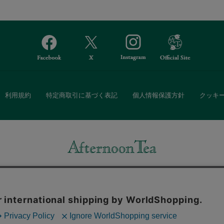
利用規約
特定商取引に基づく表記
個人情報保護方針
クッキ
Afternoon Tea(アフタヌーンティー)公式オンラインストアでは、
・ダイニングなどの生活雑貨、紅茶・焼き菓子など、毎日新商品をご用意し
また、ギフトセットなどギフトにぴったりの豊富な商品がラインナップ。
る相手の住所を知らなくても、SNSやメールで気軽にギフトを贈ることがで
「ソーシャルギフト」サービスもご提供しています。
。ボタンから同意の可否を選択してください。選