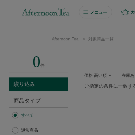
カ
メニュー
ギフト
Afternoon Tea
>
対象商品一覧
ギフト商品を探す
0
ソーシャルギフト
件
価格 高い順
在庫あ
カタログギフト
絞り込み
ご指定の条件に一致す
プチギフト
商品タイプ
プチギフト
すべて
Afternoon Tea TEAROOM
通常商品