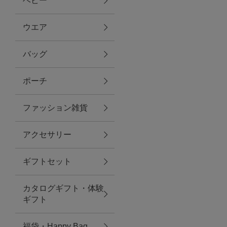
ベビー
ファブリック
ウエア
バッグ
グリーン
ポーチ
バス＆ビューティー
ファッション雑貨
バス＆ビューティー
アクセサリー
タオル
ギフトセット
ウエア＆バッグ
カタログギフト・体験
ウエア
ギフト
レイングッズ
福袋・Happy Bag