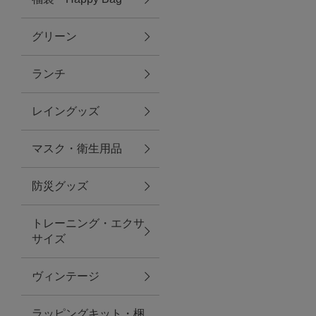
グリーン
アクセサリー
ランチ
ファッション雑貨
レイングッズ
ファッショングッズ
マスク・衛生用品
スマホケース・アクセサリー
防災グッズ
ポーチ
トレーニング・エクサ
サイズ
ステーショナリー
その他
ヴィンテージ
紅茶・フード
ラッピングキット・梱