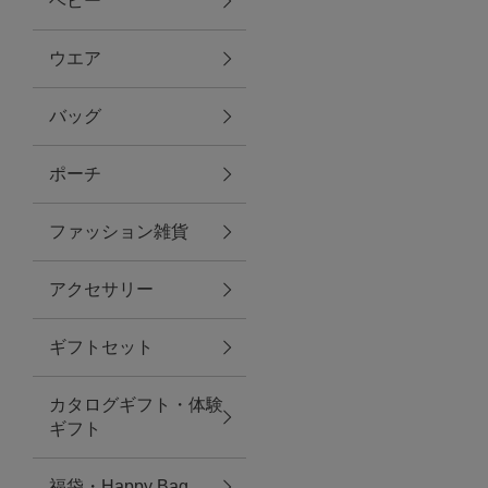
ベビー
ファブリック
ウエア
バッグ
グリーン
ポーチ
バス＆ビューティー
ファッション雑貨
バス＆ビューティー
アクセサリー
タオル
ギフトセット
ウエア＆バッグ
カタログギフト・体験
ウエア
ギフト
レイングッズ
福袋・Happy Bag