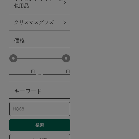
包用品
ベビー
クリスマスグッズ
WEB限定
価格
Outlet
円
円
防災グッズ・非常食
キーワード
トレーニング
ヴィンテージ