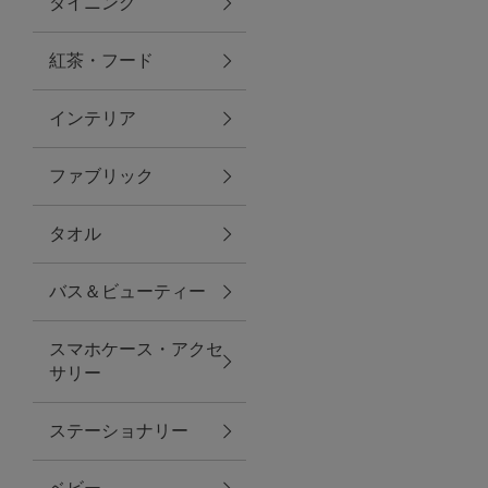
ダイニング
トラベルグッズ
紅茶・フード
インテリア
ランチ
ファブリック
バッグ
タオル
キッチン・ダイニング
バス＆ビューティー
ダイニング
スマホケース・アクセ
キッチン
サリー
インテリア
ステーショナリー
インテリア