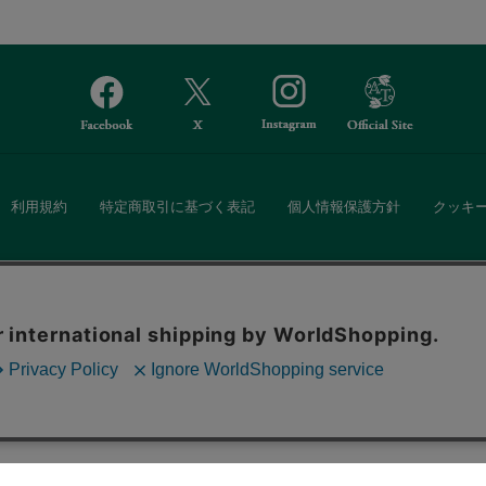
利用規約
特定商取引に基づく表記
個人情報保護方針
クッキ
Afternoon Tea(アフタヌーンティー)公式オンラインストアでは、
。ボタンから同意の可否を選択してください。選
・ダイニングなどの生活雑貨、紅茶・焼き菓子など、毎日新商品をご用意し
ます。クッキーを通じて収集する情報には「お客
クッキーに同意
ーポリシー
をご確認ください。
また、ギフトセットなどギフトにぴったりの豊富な商品がラインナップ。
る相手の住所を知らなくても、SNSやメールで気軽にギフトを贈ることがで
「ソーシャルギフト」サービスもご提供しています。