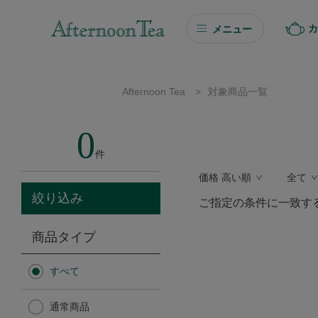
カ
メニュー
ギフト
Afternoon Tea
>
対象商品一覧
ギフト商品を探す
0
ソーシャルギフト
件
価格 高い順
全て
カタログギフト
絞り込み
ご指定の条件に一致す
プチギフト
商品タイプ
プチギフト
すべて
Afternoon Tea TEAROOM
通常商品