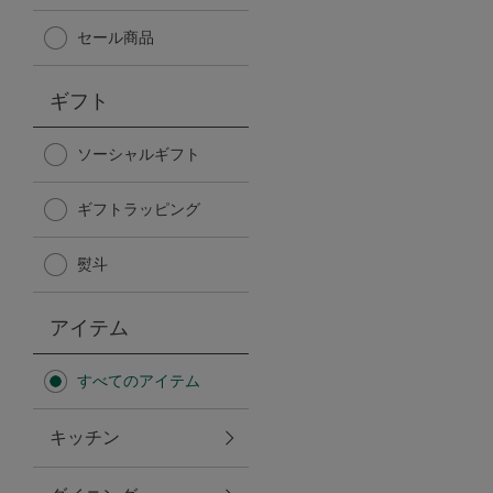
Afternoon Tea TEAROOM
セール商品
PICK UP ITEMS
ギフト
ハンディファン
ソーシャルギフト
ギフトラッピング
日傘
熨斗
保冷バッグ
アイテム
星空シリーズ
すべてのアイテム
無重力シリーズ
キッチン
バイヤーの「愛用品」