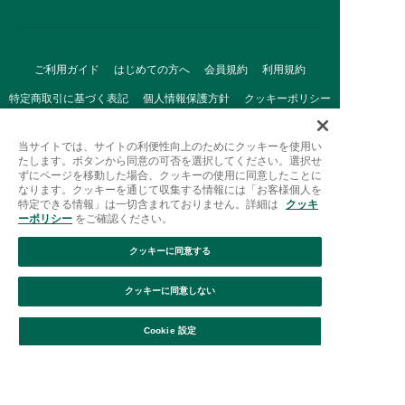
ご利用ガイド
はじめての方へ
会員規約
利用規約
特定商取引に基づく表記
個人情報保護方針
クッキーポリシー
採用情報
FAQ
お問い合わせ
当サイトでは、サイトの利便性向上のためにクッキーを使用い
たします。ボタンから同意の可否を選択してください。選択せ
ずにページを移動した場合、クッキーの使用に同意したことに
なります。クッキーを通じて収集する情報には「お客様個人を
特定できる情報」は一切含まれておりません。詳細は
クッキ
ーポリシー
をご確認ください。
クッキーに同意する
Afternoon Tea(アフタヌーンティー)公式オンラインストアで
は、
クッキーに同意しない
キッチン・ダイニングなどの生活雑貨、紅茶・焼き菓子など、
絞り込み
並び替え
毎日新商品をご用意しています。
Cookie 設定
また、ギフトセットなどギフトにぴったりの
豊富な商品がラインナップ。
贈る相手の住所を知らなくても、