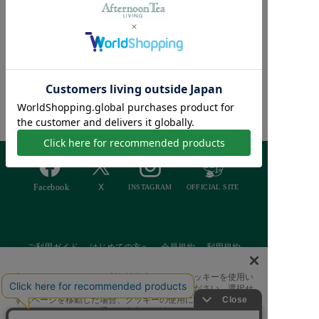
マルチプレート/コンパ
クトホットプレート用/B
RUNO
¥3,080
¥1,848 [40％OFF]
Afternoon Tea >
商品検索
ご利用ガイド
はじめての方へ
会員規約
利用規約
特定商取引に基づく表記
個人情報保護方針
クッキーポリシー
当サイトでは、サイトの利便性向上のためにクッキーを使用い
たします。ボタンから同意の可否を選択してください。選択せ
採用情報
FAQ
お問い合わせ
ずにページを移動した場合、クッキーの使用に同意したことに
なります。クッキーを通じて収集する情報には「お客様個人を