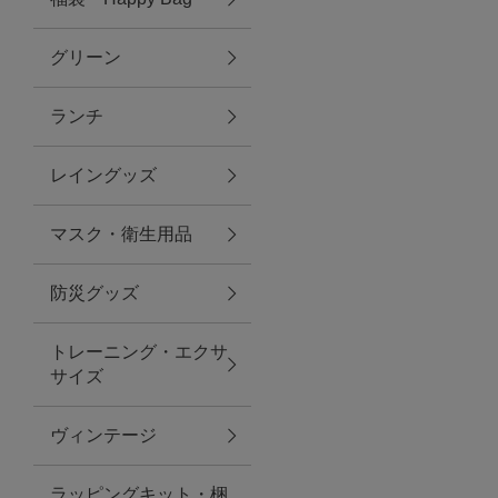
グリーン
アクセサリー
ランチ
ファッション雑貨
レイングッズ
ファッショングッズ
マスク・衛生用品
スマホケース・アクセサリー
防災グッズ
ポーチ
トレーニング・エクサ
サイズ
ステーショナリー
その他
ヴィンテージ
紅茶・フード
ラッピングキット・梱