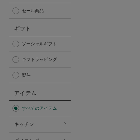
Afternoon Tea TEAROOM
セール商品
PICK UP ITEMS
ギフト
ハンディファン
ソーシャルギフト
ギフトラッピング
日傘
熨斗
保冷バッグ
アイテム
星空シリーズ
すべてのアイテム
無重力シリーズ
キッチン
バイヤーの「愛用品」