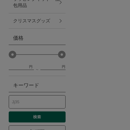
包用品
ベビー
クリスマスグッズ
WEB限定
価格
Outlet
円
円
防災グッズ・非常食
キーワード
トレーニング
ヴィンテージ