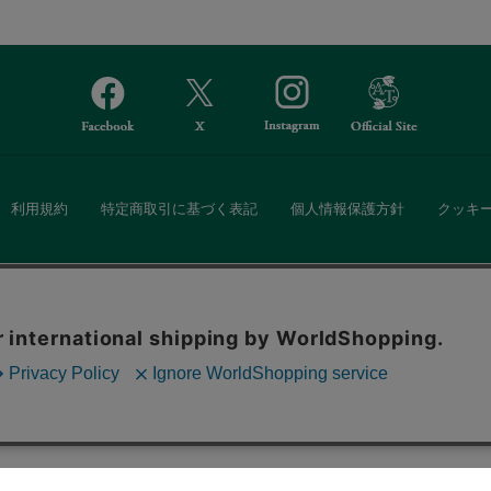
利用規約
特定商取引に基づく表記
個人情報保護方針
クッキ
Afternoon Tea(アフタヌーンティー)公式オンラインストアでは、
。ボタンから同意の可否を選択してください。選
・ダイニングなどの生活雑貨、紅茶・焼き菓子など、毎日新商品をご用意し
ます。クッキーを通じて収集する情報には「お客
クッキーに同意
ーポリシー
をご確認ください。
また、ギフトセットなどギフトにぴったりの豊富な商品がラインナップ。
る相手の住所を知らなくても、SNSやメールで気軽にギフトを贈ることがで
「ソーシャルギフト」サービスもご提供しています。