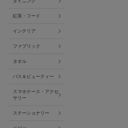
ダイニング
トラベルグッズ
紅茶・フード
インテリア
ランチ
ファブリック
バッグ
タオル
キッチン・ダイニング
バス＆ビューティー
ダイニング
スマホケース・アクセ
キッチン
サリー
インテリア
ステーショナリー
インテリア