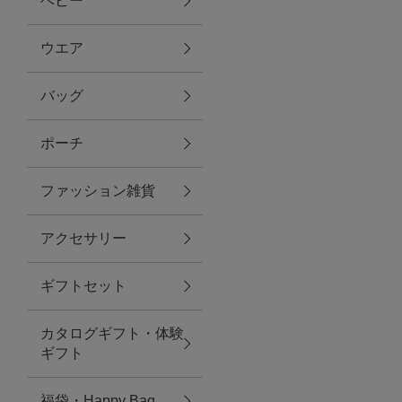
ベビー
ファブリック
ウエア
バッグ
グリーン
ポーチ
バス＆ビューティー
ファッション雑貨
バス＆ビューティー
アクセサリー
タオル
ギフトセット
ウエア＆バッグ
カタログギフト・体験
ウエア
ギフト
レイングッズ
福袋・Happy Bag