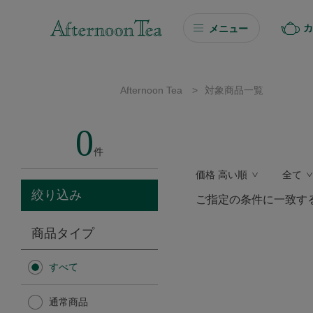
カ
メニュー
ギフト
Afternoon Tea
>
対象商品一覧
ギフト商品を探す
0
ソーシャルギフト
件
価格 高い順
全て
カタログギフト
絞り込み
ご指定の条件に一致す
プチギフト
商品タイプ
プチギフト
すべて
Afternoon Tea TEAROOM
通常商品