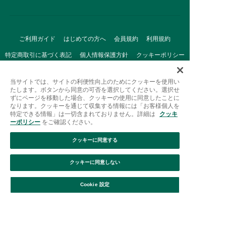
ご利用ガイド
はじめての方へ
会員規約
利用規約
特定商取引に基づく表記
個人情報保護方針
クッキーポリシー
採用情報
FAQ
お問い合わせ
当サイトでは、サイトの利便性向上のためにクッキーを使用い
たします。ボタンから同意の可否を選択してください。選択せ
ずにページを移動した場合、クッキーの使用に同意したことに
なります。クッキーを通じて収集する情報には「お客様個人を
特定できる情報」は一切含まれておりません。詳細は
クッキ
ーポリシー
をご確認ください。
クッキーに同意する
Afternoon Tea(アフタヌーンティー)公式オンラインストアで
は、
クッキーに同意しない
キッチン・ダイニングなどの生活雑貨、紅茶・焼き菓子など、
絞り込み
並び替え
毎日新商品をご用意しています。
Cookie 設定
また、ギフトセットなどギフトにぴったりの
豊富な商品がラインナップ。
贈る相手の住所を知らなくても、