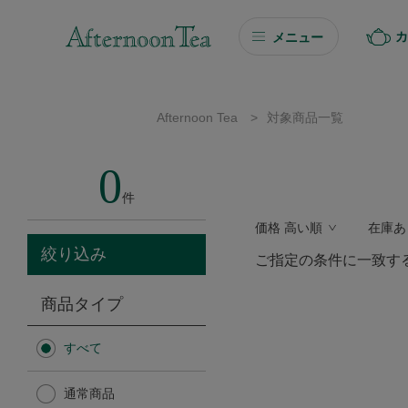
カ
メニュー
ギフト
Afternoon Tea
>
対象商品一覧
ギフト商品を探す
0
ソーシャルギフト
件
価格 高い順
在庫あ
カタログギフト
絞り込み
ご指定の条件に一致す
プチギフト
商品タイプ
プチギフト
すべて
Afternoon Tea TEAROOM
通常商品