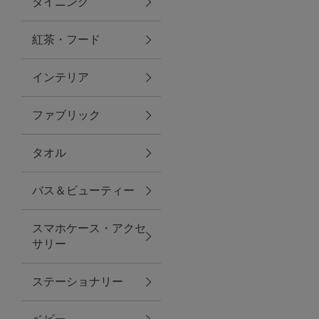
ダイニング
トラベルグッズ
紅茶・フード
インテリア
ランチ
ファブリック
バッグ
タオル
キッチン・ダイニング
バス＆ビューティー
ダイニング
スマホケース・アクセ
キッチン
サリー
インテリア
ステーショナリー
インテリア