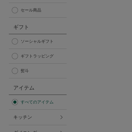
Afternoon Tea TEAROOM
セール商品
PICK UP ITEMS
ギフト
ハンディファン
ソーシャルギフト
ギフトラッピング
日傘
熨斗
保冷バッグ
アイテム
星空シリーズ
すべてのアイテム
無重力シリーズ
キッチン
バイヤーの「愛用品」