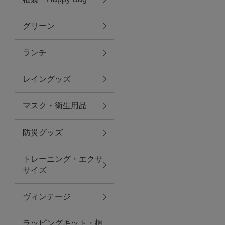
グリーン
アクセサリー
ランチ
ファッション雑貨
レイングッズ
ファッショングッズ
マスク・衛生用品
スマホケース・アクセサリー
防災グッズ
ポーチ
トレーニング・エクサ
サイズ
ステーショナリー
その他
ヴィンテージ
紅茶・フード
ラッピングキット・梱