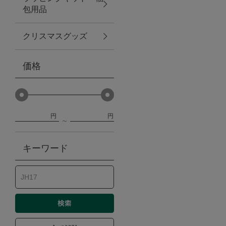
包用品
ベビー
クリスマスグッズ
WEB限定
価格
Outlet
円
円
防災グッズ・非常食
キーワード
トレーニング
ヴィンテージ