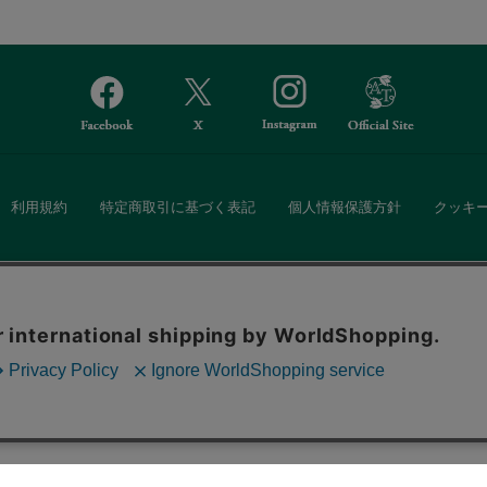
利用規約
特定商取引に基づく表記
個人情報保護方針
クッキ
Afternoon Tea(アフタヌーンティー)公式オンラインストアでは、
。ボタンから同意の可否を選択してください。選
・ダイニングなどの生活雑貨、紅茶・焼き菓子など、毎日新商品をご用意し
ます。クッキーを通じて収集する情報には「お客
クッキーに同意
ーポリシー
をご確認ください。
また、ギフトセットなどギフトにぴったりの豊富な商品がラインナップ。
る相手の住所を知らなくても、SNSやメールで気軽にギフトを贈ることがで
「ソーシャルギフト」サービスもご提供しています。