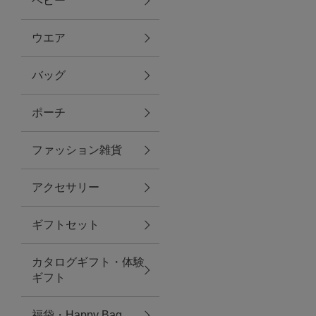
ベビー
ファブリック
ウエア
バッグ
グリーン
ポーチ
バス＆ビューティー
ファッション雑貨
バス＆ビューティー
アクセサリー
タオル
ギフトセット
ウエア＆バッグ
カタログギフト・体験
ウエア
ギフト
レイングッズ
福袋・Happy Bag