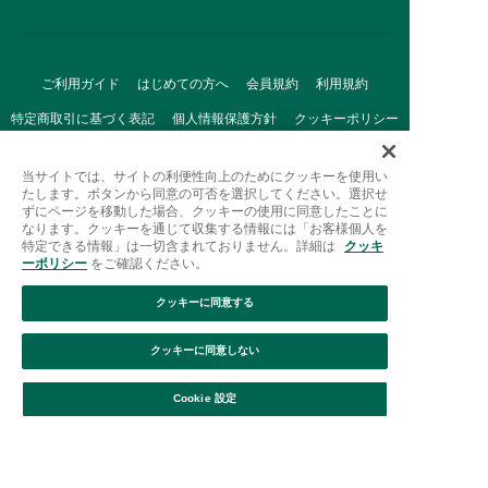
ご利用ガイド
はじめての方へ
会員規約
利用規約
特定商取引に基づく表記
個人情報保護方針
クッキーポリシー
採用情報
FAQ
お問い合わせ
当サイトでは、サイトの利便性向上のためにクッキーを使用い
たします。ボタンから同意の可否を選択してください。選択せ
ずにページを移動した場合、クッキーの使用に同意したことに
なります。クッキーを通じて収集する情報には「お客様個人を
特定できる情報」は一切含まれておりません。詳細は
クッキ
ーポリシー
をご確認ください。
クッキーに同意する
Afternoon Tea(アフタヌーンティー)公式オンラインストアで
は、
クッキーに同意しない
キッチン・ダイニングなどの生活雑貨、紅茶・焼き菓子など、
絞り込み
並び替え
毎日新商品をご用意しています。
Cookie 設定
また、ギフトセットなどギフトにぴったりの
豊富な商品がラインナップ。
贈る相手の住所を知らなくても、