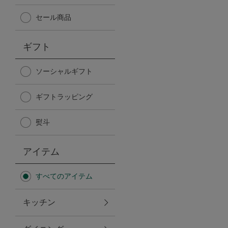
Afternoon Tea TEAROOM
セール商品
PICK UP ITEMS
ギフト
ハンディファン
ソーシャルギフト
ギフトラッピング
日傘
熨斗
保冷バッグ
アイテム
星空シリーズ
すべてのアイテム
無重力シリーズ
キッチン
バイヤーの「愛用品」