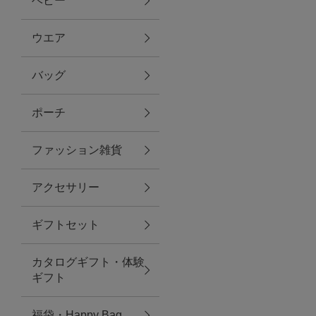
ベビー
ファブリック
ウエア
バッグ
グリーン
ポーチ
バス＆ビューティー
ファッション雑貨
バス＆ビューティー
アクセサリー
タオル
ギフトセット
ウエア＆バッグ
カタログギフト・体験
ウエア
ギフト
レイングッズ
福袋・Happy Bag