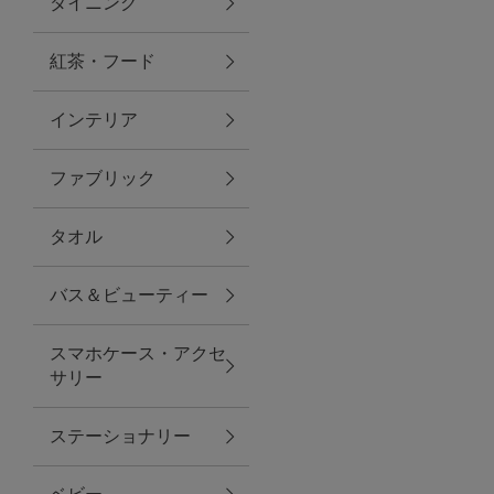
ダイニング
トラベルグッズ
紅茶・フード
インテリア
ランチ
ファブリック
バッグ
タオル
キッチン・ダイニング
バス＆ビューティー
ダイニング
スマホケース・アクセ
キッチン
サリー
インテリア
ステーショナリー
インテリア