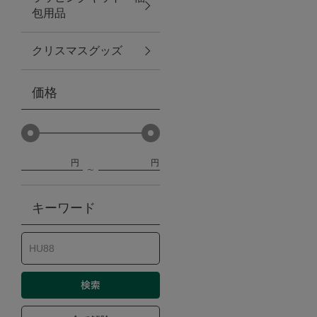
包用品
ベビー
クリスマスグッズ
WEB限定
価格
Outlet
円
円
防災グッズ・非常食
キーワード
トレーニング
ヴィンテージ