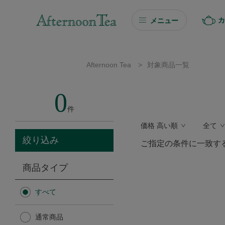
カ
メニュー
ギフト
Afternoon Tea
>
対象商品一覧
ギフト商品を探す
0
ソーシャルギフト
件
価格 高い順
全て
カタログギフト
絞り込み
ご指定の条件に一致す
プチギフト
商品タイプ
プチギフト
すべて
Afternoon Tea TEAROOM
通常商品