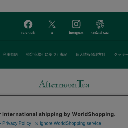
利用規約
特定商取引に基づく表記
個人情報保護方針
クッキ
Afternoon Tea(アフタヌーンティー)公式オンラインストアでは、
・ダイニングなどの生活雑貨、紅茶・焼き菓子など、毎日新商品をご用意し
また、ギフトセットなどギフトにぴったりの豊富な商品がラインナップ。
る相手の住所を知らなくても、SNSやメールで気軽にギフトを贈ることがで
「ソーシャルギフト」サービスもご提供しています。
。ボタンから同意の可否を選択してください。選