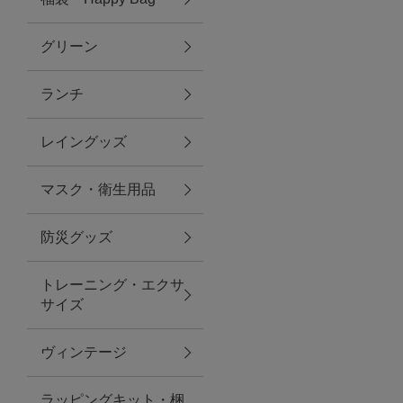
グリーン
アクセサリー
ランチ
ファッション雑貨
レイングッズ
ファッショングッズ
マスク・衛生用品
スマホケース・アクセサリー
防災グッズ
ポーチ
トレーニング・エクサ
サイズ
ステーショナリー
その他
ヴィンテージ
紅茶・フード
ラッピングキット・梱