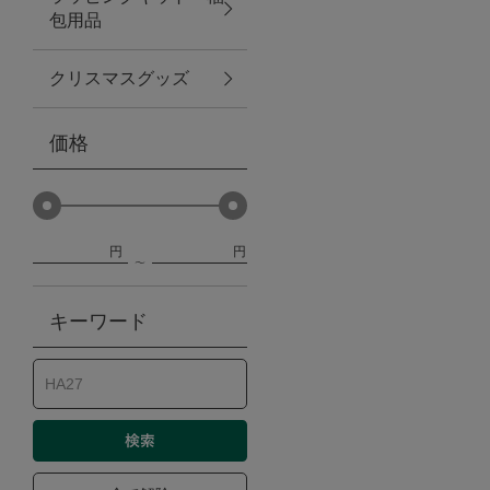
包用品
ベビー
クリスマスグッズ
WEB限定
価格
Outlet
円
円
防災グッズ・非常食
キーワード
トレーニング
ヴィンテージ