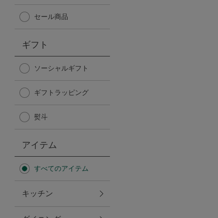
Afternoon Tea TEAROOM
セール商品
PICK UP ITEMS
ギフト
ハンディファン
ソーシャルギフト
ギフトラッピング
日傘
熨斗
保冷バッグ
アイテム
星空シリーズ
すべてのアイテム
無重力シリーズ
キッチン
バイヤーの「愛用品」