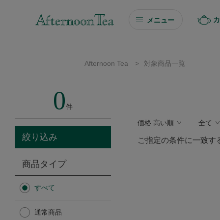
カ
メニュー
ギフト
Afternoon Tea
>
対象商品一覧
ギフト商品を探す
0
ソーシャルギフト
件
価格 高い順
全て
カタログギフト
絞り込み
ご指定の条件に一致す
プチギフト
商品タイプ
プチギフト
すべて
Afternoon Tea TEAROOM
通常商品