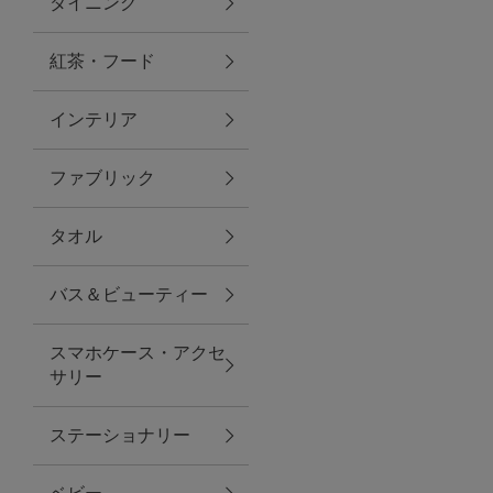
ダイニング
トラベルグッズ
紅茶・フード
インテリア
ランチ
ファブリック
バッグ
タオル
キッチン・ダイニング
バス＆ビューティー
ダイニング
スマホケース・アクセ
キッチン
サリー
インテリア
ステーショナリー
インテリア