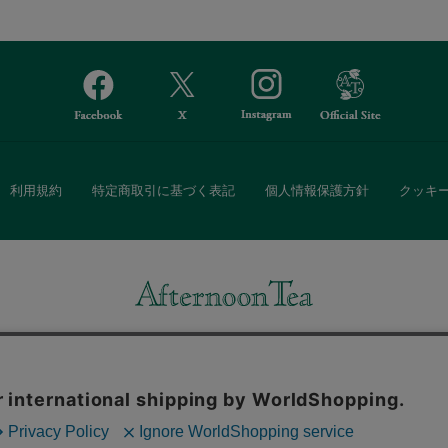
利用規約
特定商取引に基づく表記
個人情報保護方針
クッキ
Afternoon Tea(アフタヌーンティー)公式オンラインストアでは、
・ダイニングなどの生活雑貨、紅茶・焼き菓子など、毎日新商品をご用意し
また、ギフトセットなどギフトにぴったりの豊富な商品がラインナップ。
る相手の住所を知らなくても、SNSやメールで気軽にギフトを贈ることがで
「ソーシャルギフト」サービスもご提供しています。
。ボタンから同意の可否を選択してください。選