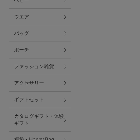
ベビー
ファブリック
ウエア
バッグ
グリーン
ポーチ
バス＆ビューティー
ファッション雑貨
バス＆ビューティー
アクセサリー
タオル
ギフトセット
ウエア＆バッグ
カタログギフト・体験
ウエア
ギフト
レイングッズ
福袋・Happy Bag