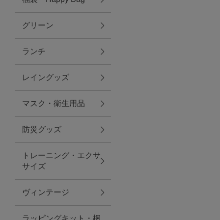
グリーン
アクセサリー
ランチ
ファッション雑貨
レイングッズ
ファッショングッズ
マスク・衛生用品
スマホケース・アクセサリー
防災グッズ
ポーチ
トレーニング・エクサ
サイズ
ステーショナリー
その他
ヴィンテージ
紅茶・フード
ラッピングキット・梱