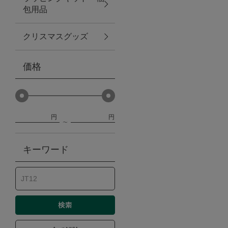
包用品
ベビー
クリスマスグッズ
WEB限定
価格
Outlet
円
円
防災グッズ・非常食
キーワード
トレーニング
ヴィンテージ