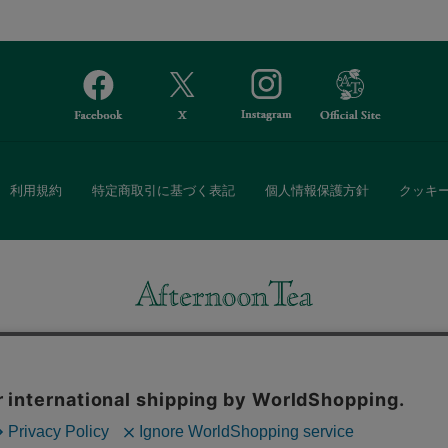
利用規約
特定商取引に基づく表記
個人情報保護方針
クッキ
Afternoon Tea(アフタヌーンティー)公式オンラインストアでは、
・ダイニングなどの生活雑貨、紅茶・焼き菓子など、毎日新商品をご用意し
また、ギフトセットなどギフトにぴったりの豊富な商品がラインナップ。
る相手の住所を知らなくても、SNSやメールで気軽にギフトを贈ることがで
「ソーシャルギフト」サービスもご提供しています。
。ボタンから同意の可否を選択してください。選