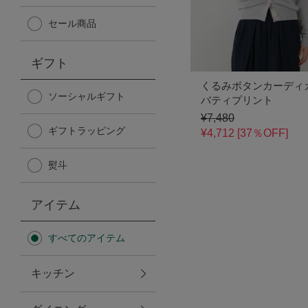
Afternoon Tea TEAROOM
セール商品
PICK UP ITEMS
ギフト
くるみボタンカーディ
ハンディファン
ソーシャルギフト
バティプリント
¥7,480
ギフトラッピング
日傘
¥4,712 [37％OFF]
熨斗
保冷バッグ
アイテム
星空シリーズ
すべてのアイテム
無重力シリーズ
キッチン
バイヤーの「愛用品」