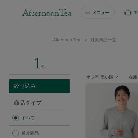
カ
メニュー
ギフト
Afternoon Tea
>
対象商品一覧
ギフト商品を探す
1
ソーシャルギフト
件
オフ率 高い順
在庫
カタログギフト
絞り込み
プチギフト
商品タイプ
プチギフト
すべて
Afternoon Tea TEAROOM
通常商品