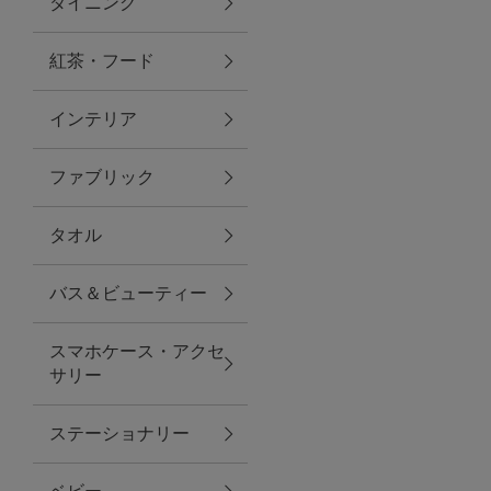
ダイニング
トラベルグッズ
紅茶・フード
インテリア
ランチ
ファブリック
バッグ
タオル
キッチン・ダイニング
バス＆ビューティー
ダイニング
スマホケース・アクセ
キッチン
サリー
インテリア
ステーショナリー
インテリア