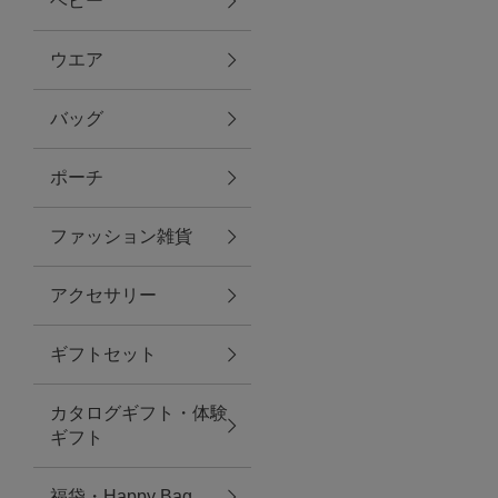
ベビー
ファブリック
ウエア
バッグ
グリーン
ポーチ
バス＆ビューティー
ファッション雑貨
バス＆ビューティー
アクセサリー
タオル
ギフトセット
ウエア＆バッグ
カタログギフト・体験
ウエア
ギフト
レイングッズ
福袋・Happy Bag