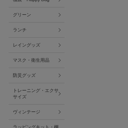
グリーン
アクセサリー
ランチ
ファッション雑貨
レイングッズ
ファッショングッズ
マスク・衛生用品
スマホケース・アクセサリー
防災グッズ
ポーチ
トレーニング・エクサ
サイズ
ステーショナリー
その他
ヴィンテージ
紅茶・フード
ラッピングキット・梱