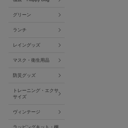
グリーン
アクセサリー
ランチ
ファッション雑貨
レイングッズ
ファッショングッズ
マスク・衛生用品
スマホケース・アクセサリー
防災グッズ
ポーチ
トレーニング・エクサ
サイズ
ステーショナリー
その他
ヴィンテージ
紅茶・フード
ラッピングキット・梱