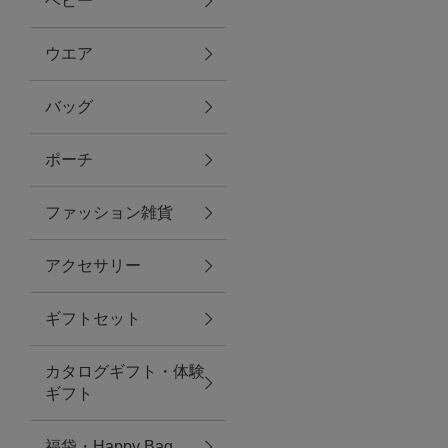
ベビー
ファブリック
ウエア
バッグ
グリーン
ポーチ
バス＆ビューティー
ファッション雑貨
バス＆ビューティー
アクセサリー
タオル
ギフトセット
ウエア＆バッグ
カタログギフト・体験
ウエア
ギフト
レイングッズ
福袋・Happy Bag