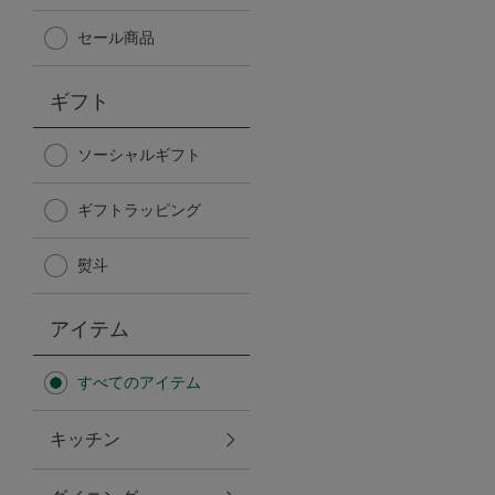
Afternoon Tea TEAROOM
セール商品
PICK UP ITEMS
ギフト
ハンディファン
ソーシャルギフト
ギフトラッピング
日傘
熨斗
保冷バッグ
アイテム
星空シリーズ
すべてのアイテム
無重力シリーズ
キッチン
バイヤーの「愛用品」