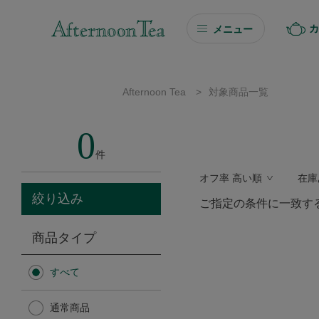
カ
メニュー
ギフト
Afternoon Tea
>
対象商品一覧
ギフト商品を探す
0
ソーシャルギフト
件
オフ率 高い順
在庫
カタログギフト
絞り込み
ご指定の条件に一致す
プチギフト
商品タイプ
プチギフト
すべて
Afternoon Tea TEAROOM
通常商品