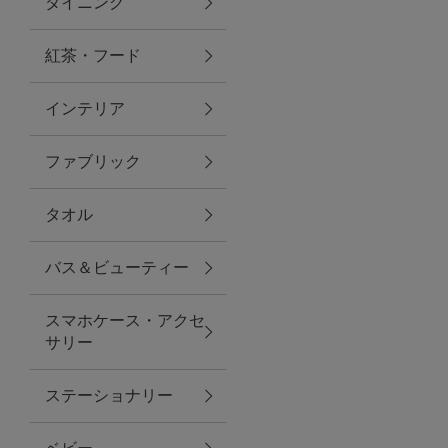
ダイニング
トラベルグッズ
紅茶・フード
インテリア
ランチ
ファブリック
バッグ
タオル
キッチン・ダイニング
バス＆ビューティー
ダイニング
スマホケース・アクセ
キッチン
サリー
インテリア
ステーショナリー
インテリア