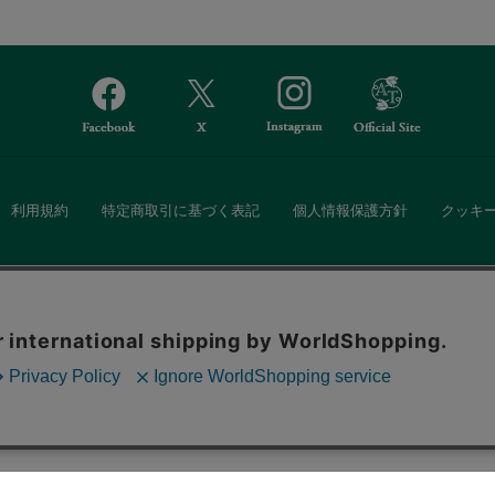
利用規約
特定商取引に基づく表記
個人情報保護方針
クッキ
Afternoon Tea(アフタヌーンティー)公式オンラインストアでは、
。ボタンから同意の可否を選択してください。選
・ダイニングなどの生活雑貨、紅茶・焼き菓子など、毎日新商品をご用意し
ます。クッキーを通じて収集する情報には「お客
クッキーに同意
ーポリシー
をご確認ください。
また、ギフトセットなどギフトにぴったりの豊富な商品がラインナップ。
る相手の住所を知らなくても、SNSやメールで気軽にギフトを贈ることがで
「ソーシャルギフト」サービスもご提供しています。