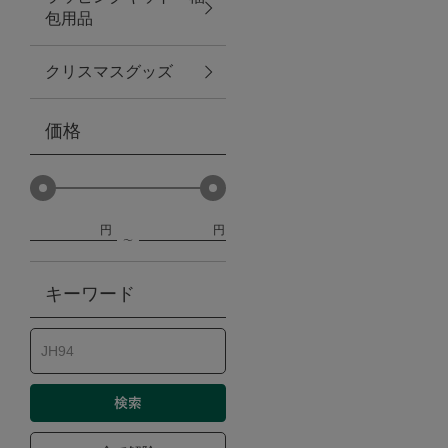
包用品
ベビー
クリスマスグッズ
WEB限定
価格
Outlet
円
円
防災グッズ・非常食
キーワード
トレーニング
ヴィンテージ