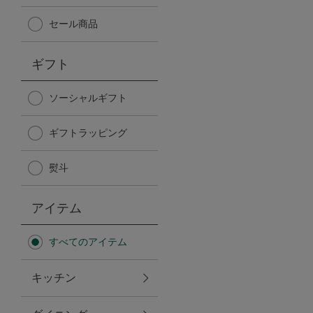
Afternoon Tea TEAROOM
セール商品
PICK UP ITEMS
ギフト
ハンディファン
ソーシャルギフト
ギフトラッピング
日傘
熨斗
保冷バッグ
アイテム
星空シリーズ
すべてのアイテム
無重力シリーズ
キッチン
バイヤーの「愛用品」