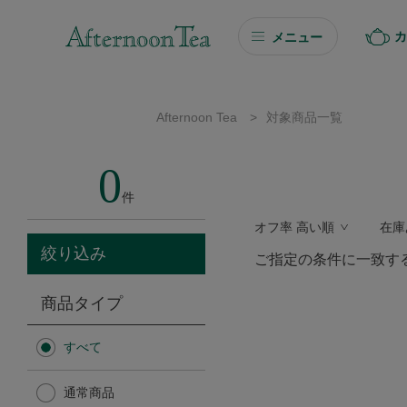
カ
メニュー
ギフト
Afternoon Tea
>
対象商品一覧
ギフト商品を探す
0
ソーシャルギフト
件
オフ率 高い順
在庫
カタログギフト
絞り込み
ご指定の条件に一致す
プチギフト
商品タイプ
プチギフト
すべて
Afternoon Tea TEAROOM
通常商品