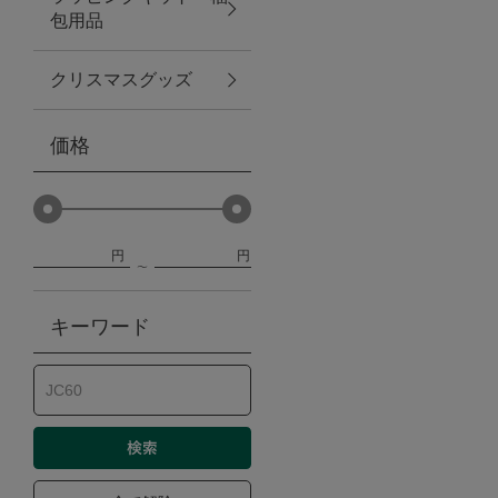
包用品
ベビー
クリスマスグッズ
WEB限定
価格
Outlet
円
円
防災グッズ・非常食
キーワード
トレーニング
ヴィンテージ