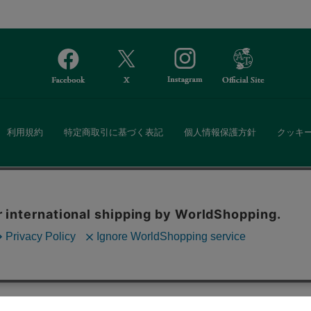
利用規約
特定商取引に基づく表記
個人情報保護方針
クッキ
Afternoon Tea(アフタヌーンティー)公式オンラインストアでは、
。ボタンから同意の可否を選択してください。選
・ダイニングなどの生活雑貨、紅茶・焼き菓子など、毎日新商品をご用意し
ます。クッキーを通じて収集する情報には「お客
クッキーに同意
ーポリシー
をご確認ください。
また、ギフトセットなどギフトにぴったりの豊富な商品がラインナップ。
る相手の住所を知らなくても、SNSやメールで気軽にギフトを贈ることがで
「ソーシャルギフト」サービスもご提供しています。