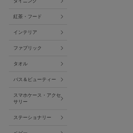
ダイニング
トラベルグッズ
紅茶・フード
インテリア
ランチ
ファブリック
バッグ
タオル
キッチン・ダイニング
バス＆ビューティー
ダイニング
スマホケース・アクセ
キッチン
サリー
インテリア
ステーショナリー
インテリア