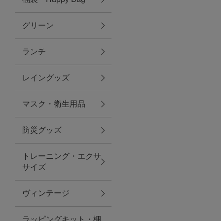
グリーン
アクセサリー
ランチ
ファッション雑貨
レイングッズ
ファッショングッズ
マスク・衛生用品
スマホケース・アクセサリー
防災グッズ
ポーチ
トレーニング・エクサ
サイズ
ステーショナリー
その他
ヴィンテージ
紅茶・フード
ラッピングキット・梱