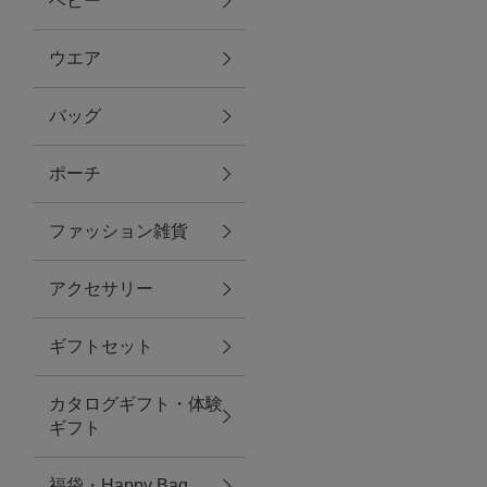
ベビー
ファブリック
ウエア
バッグ
グリーン
ポーチ
バス＆ビューティー
ファッション雑貨
バス＆ビューティー
アクセサリー
タオル
ギフトセット
ウエア＆バッグ
カタログギフト・体験
ウエア
ギフト
レイングッズ
福袋・Happy Bag