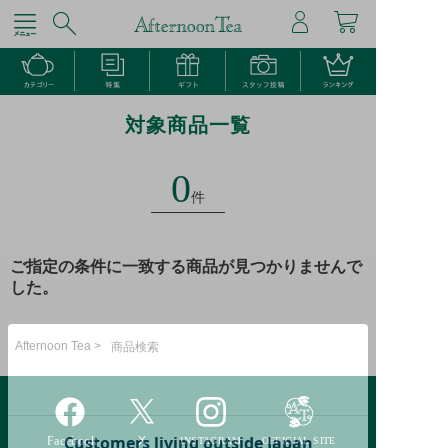
対象商品一覧
0
件
ご指定の条件に一致する商品が見つかりませんで
した。
Afternoon Tea >
商品検索