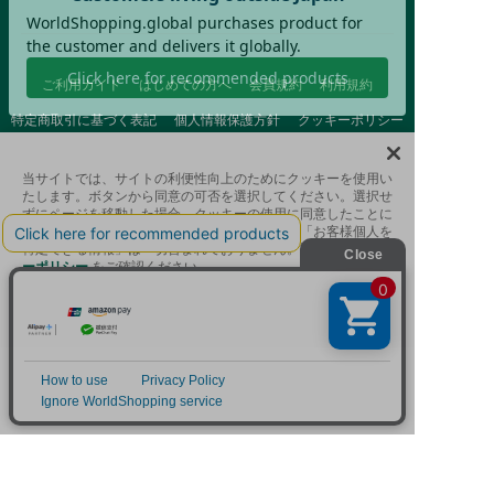
ご利用ガイド
はじめての方へ
会員規約
利用規約
特定商取引に基づく表記
個人情報保護方針
クッキーポリシー
採用情報
FAQ
お問い合わせ
当サイトでは、サイトの利便性向上のためにクッキーを使用い
たします。ボタンから同意の可否を選択してください。選択せ
ずにページを移動した場合、クッキーの使用に同意したことに
なります。クッキーを通じて収集する情報には「お客様個人を
特定できる情報」は一切含まれておりません。詳細は
クッキ
ーポリシー
をご確認ください。
クッキーに同意する
Afternoon Tea(アフタヌーンティー)公式オンラインストアで
は、
クッキーに同意しない
キッチン・ダイニングなどの生活雑貨、紅茶・焼き菓子など、
絞り込み
並び替え
毎日新商品をご用意しています。
Cookie 設定
また、ギフトセットなどギフトにぴったりの
豊富な商品がラインナップ。
贈る相手の住所を知らなくても、