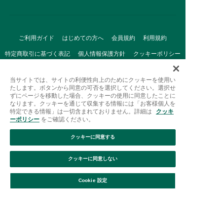
ご利用ガイド
はじめての方へ
会員規約
利用規約
特定商取引に基づく表記
個人情報保護方針
クッキーポリシー
採用情報
FAQ
お問い合わせ
当サイトでは、サイトの利便性向上のためにクッキーを使用い
たします。ボタンから同意の可否を選択してください。選択せ
ずにページを移動した場合、クッキーの使用に同意したことに
なります。クッキーを通じて収集する情報には「お客様個人を
特定できる情報」は一切含まれておりません。詳細は
クッキ
ーポリシー
をご確認ください。
クッキーに同意する
Afternoon Tea(アフタヌーンティー)公式オンラインストアで
は、
クッキーに同意しない
キッチン・ダイニングなどの生活雑貨、紅茶・焼き菓子など、
絞り込み
並び替え
毎日新商品をご用意しています。
Cookie 設定
また、ギフトセットなどギフトにぴったりの
豊富な商品がラインナップ。
贈る相手の住所を知らなくても、