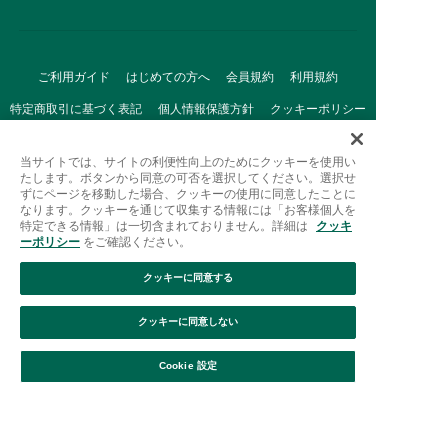
ご利用ガイド
はじめての方へ
会員規約
利用規約
特定商取引に基づく表記
個人情報保護方針
クッキーポリシー
採用情報
FAQ
お問い合わせ
当サイトでは、サイトの利便性向上のためにクッキーを使用い
たします。ボタンから同意の可否を選択してください。選択せ
ずにページを移動した場合、クッキーの使用に同意したことに
なります。クッキーを通じて収集する情報には「お客様個人を
特定できる情報」は一切含まれておりません。詳細は
クッキ
ーポリシー
をご確認ください。
クッキーに同意する
Afternoon Tea(アフタヌーンティー)公式オンラインストアで
は、
クッキーに同意しない
キッチン・ダイニングなどの生活雑貨、紅茶・焼き菓子など、
絞り込み
並び替え
毎日新商品をご用意しています。
Cookie 設定
また、ギフトセットなどギフトにぴったりの
豊富な商品がラインナップ。
贈る相手の住所を知らなくても、