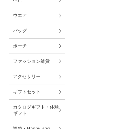
ベビー
ファブリック
ウエア
バッグ
グリーン
ポーチ
バス＆ビューティー
ファッション雑貨
バス＆ビューティー
アクセサリー
タオル
ギフトセット
ウエア＆バッグ
カタログギフト・体験
ウエア
ギフト
レイングッズ
福袋・Happy Bag