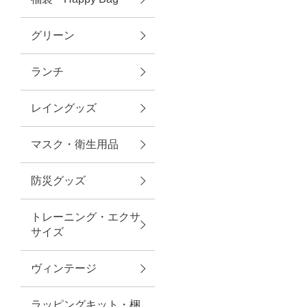
グリーン
アクセサリー
ランチ
ファッション雑貨
レイングッズ
ファッショングッズ
マスク・衛生用品
スマホケース・アクセサリー
防災グッズ
ポーチ
トレーニング・エクサ
サイズ
ステーショナリー
その他
ヴィンテージ
紅茶・フード
ラッピングキット・梱