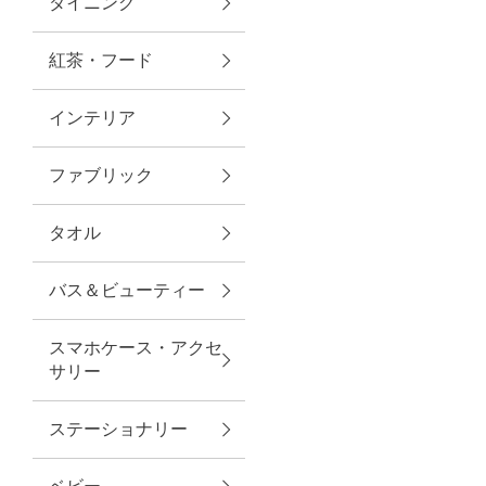
ダイニング
トラベルグッズ
紅茶・フード
インテリア
ランチ
ファブリック
バッグ
タオル
キッチン・ダイニング
バス＆ビューティー
ダイニング
スマホケース・アクセ
キッチン
サリー
インテリア
ステーショナリー
インテリア