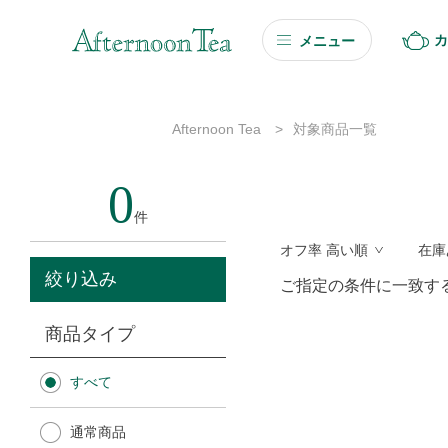
カ
メニュー
ギフト
Afternoon Tea
>
対象商品一覧
ギフト商品を探す
0
ソーシャルギフト
件
オフ率 高い順
在庫
カタログギフト
絞り込み
ご指定の条件に一致す
プチギフト
商品タイプ
プチギフト
すべて
Afternoon Tea TEAROOM
通常商品