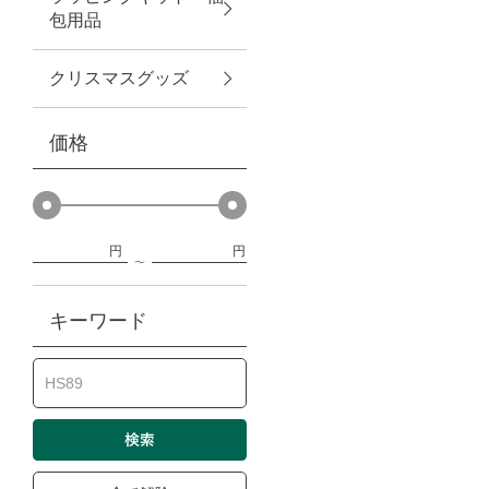
包用品
ベビー
クリスマスグッズ
WEB限定
価格
Outlet
円
円
防災グッズ・非常食
キーワード
トレーニング
ヴィンテージ