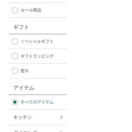
Afternoon Tea TEAROOM
セール商品
PICK UP ITEMS
ギフト
ハンディファン
ソーシャルギフト
ギフトラッピング
日傘
熨斗
保冷バッグ
アイテム
星空シリーズ
すべてのアイテム
無重力シリーズ
キッチン
バイヤーの「愛用品」