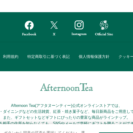
利用規約
特定商取引に基づく表記
個人情報保護方針
クッキ
Afternoon Tea(アフタヌーンティー)公式オンラインストアでは、
・ダイニングなどの生活雑貨、紅茶・焼き菓子など、毎日新商品をご用意し
また、ギフトセットなどギフトにぴったりの豊富な商品がラインナップ。
る相手の住所を知らなくても、SNSやメールで気軽にギフトを贈ることがで
「ソーシャルギフト」サービスもご提供しています。
。ボタンから同意の可否を選択してください。選