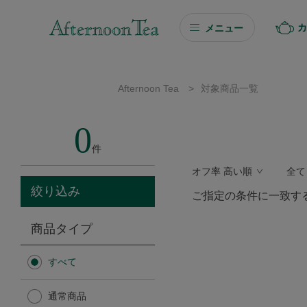
カ
メニュー
ギフト
Afternoon Tea
>
対象商品一覧
ギフト商品を探す
0
ソーシャルギフト
件
オフ率 高い順
全て
カタログギフト
絞り込み
ご指定の条件に一致す
プチギフト
商品タイプ
プチギフト
すべて
Afternoon Tea TEAROOM
通常商品