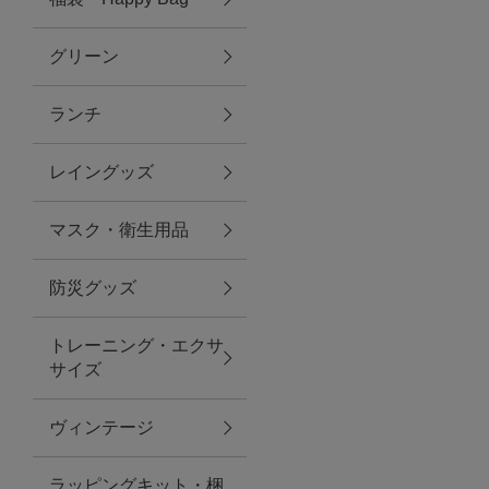
グリーン
アクセサリー
ランチ
ファッション雑貨
レイングッズ
ファッショングッズ
マスク・衛生用品
スマホケース・アクセサリー
防災グッズ
ポーチ
トレーニング・エクサ
サイズ
ステーショナリー
その他
ヴィンテージ
紅茶・フード
ラッピングキット・梱