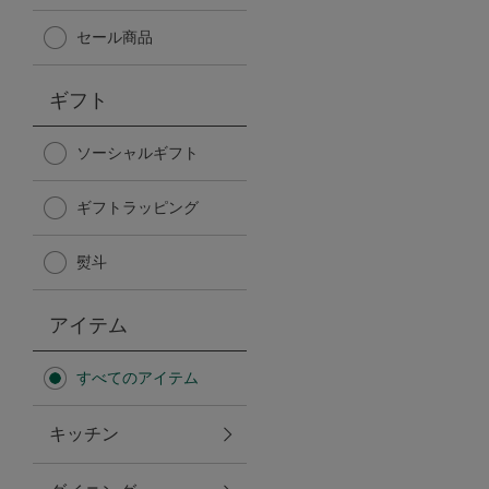
Afternoon Tea TEAROOM
セール商品
PICK UP ITEMS
ギフト
ハンディファン
ソーシャルギフト
ギフトラッピング
日傘
熨斗
保冷バッグ
アイテム
星空シリーズ
すべてのアイテム
無重力シリーズ
キッチン
バイヤーの「愛用品」