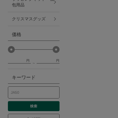
包用品
ベビー
クリスマスグッズ
WEB限定
価格
Outlet
円
円
防災グッズ・非常食
キーワード
トレーニング
ヴィンテージ