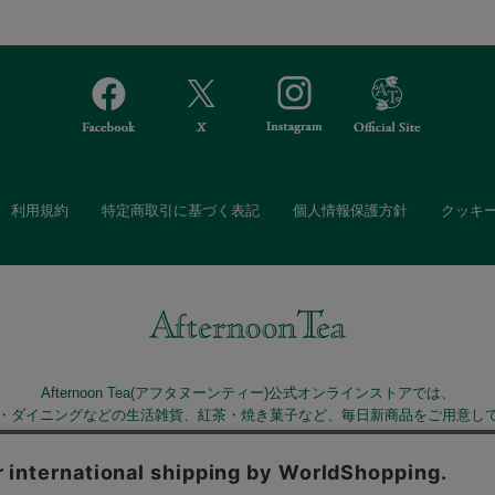
利用規約
特定商取引に基づく表記
個人情報保護方針
クッキ
Afternoon Tea(アフタヌーンティー)公式オンラインストアでは、
・ダイニングなどの生活雑貨、紅茶・焼き菓子など、毎日新商品をご用意し
また、ギフトセットなどギフトにぴったりの豊富な商品がラインナップ。
る相手の住所を知らなくても、SNSやメールで気軽にギフトを贈ることがで
「ソーシャルギフト」サービスもご提供しています。
。ボタンから同意の可否を選択してください。選