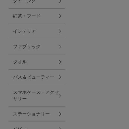
ダイニング
トラベルグッズ
紅茶・フード
インテリア
ランチ
ファブリック
バッグ
タオル
キッチン・ダイニング
バス＆ビューティー
ダイニング
スマホケース・アクセ
キッチン
サリー
インテリア
ステーショナリー
インテリア