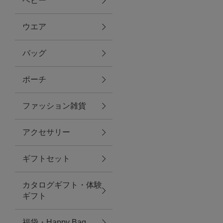
ベビー
ファブリック
ウエア
バッグ
グリーン
ポーチ
バス＆ビューティー
ファッション雑貨
バス＆ビューティー
アクセサリー
タオル
ギフトセット
ウエア＆バッグ
カタログギフト・体験
ウエア
ギフト
レイングッズ
福袋・Happy Bag