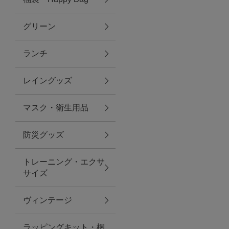
グリーン
アクセサリー
ランチ
ファッション雑貨
レイングッズ
ファッショングッズ
マスク・衛生用品
スマホケース・アクセサリー
防災グッズ
ポーチ
トレーニング・エクサ
サイズ
ステーショナリー
その他
ヴィンテージ
紅茶・フード
ラッピングキット・梱