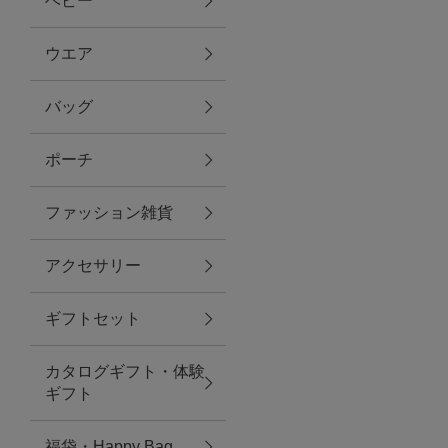
ベビー
ファブリック
ウエア
バッグ
グリーン
ポーチ
バス＆ビューティー
ファッション雑貨
バス＆ビューティー
アクセサリー
タオル
ギフトセット
ウエア＆バッグ
カタログギフト・体験
ウエア
ギフト
レイングッズ
福袋・Happy Bag