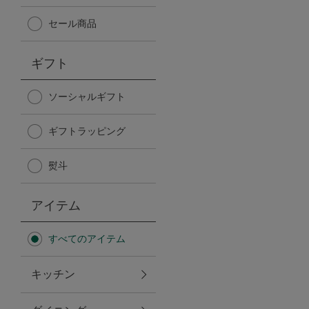
Afternoon Tea TEAROOM
セール商品
PICK UP ITEMS
ギフト
ハンディファン
ソーシャルギフト
ギフトラッピング
日傘
熨斗
保冷バッグ
アイテム
星空シリーズ
すべてのアイテム
無重力シリーズ
キッチン
バイヤーの「愛用品」