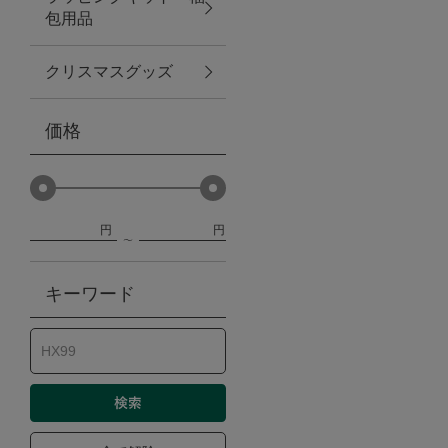
包用品
ベビー
クリスマスグッズ
WEB限定
価格
Outlet
円
円
防災グッズ・非常食
キーワード
トレーニング
ヴィンテージ