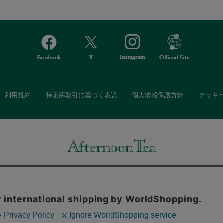
利用規約
特定商取引に基づく表記
個人情報保護方針
クッキ
Afternoon Tea(アフタヌーンティー)公式オンラインストアでは、
・ダイニングなどの生活雑貨、紅茶・焼き菓子など、毎日新商品をご用意し
また、ギフトセットなどギフトにぴったりの豊富な商品がラインナップ。
る相手の住所を知らなくても、SNSやメールで気軽にギフトを贈ることがで
「ソーシャルギフト」サービスもご提供しています。
。ボタンから同意の可否を選択してください。選