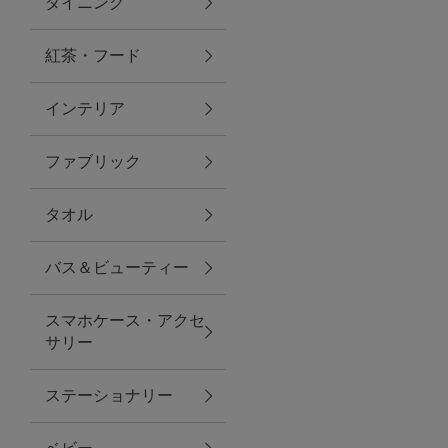
ダイニング
トラベルグッズ
紅茶・フード
インテリア
ランチ
ファブリック
バッグ
タオル
キッチン・ダイニング
バス＆ビューティー
ダイニング
スマホケース・アクセ
キッチン
サリー
インテリア
ステーショナリー
インテリア