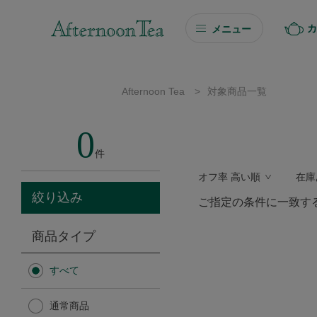
カ
メニュー
ギフト
Afternoon Tea
>
対象商品一覧
ギフト商品を探す
0
ソーシャルギフト
件
オフ率 高い順
在庫
カタログギフト
絞り込み
ご指定の条件に一致す
プチギフト
商品タイプ
プチギフト
すべて
Afternoon Tea TEAROOM
通常商品