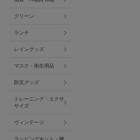
グリーン
アクセサリー
ランチ
ファッション雑貨
レイングッズ
ファッショングッズ
マスク・衛生用品
スマホケース・アクセサリー
防災グッズ
ポーチ
トレーニング・エクサ
サイズ
ステーショナリー
その他
ヴィンテージ
紅茶・フード
ラッピングキット・梱