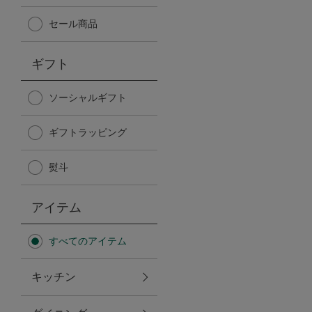
Afternoon Tea TEAROOM
セール商品
PICK UP ITEMS
ギフト
ハンディファン
ソーシャルギフト
ギフトラッピング
日傘
熨斗
保冷バッグ
アイテム
星空シリーズ
すべてのアイテム
無重力シリーズ
キッチン
バイヤーの「愛用品」