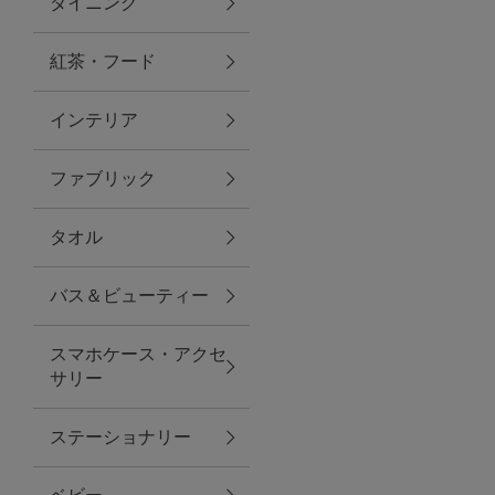
ダイニング
トラベルグッズ
紅茶・フード
インテリア
ランチ
ファブリック
バッグ
タオル
キッチン・ダイニング
バス＆ビューティー
ダイニング
スマホケース・アクセ
キッチン
サリー
インテリア
ステーショナリー
インテリア