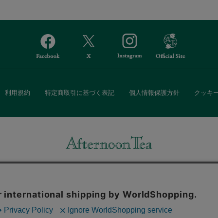
利用規約
特定商取引に基づく表記
個人情報保護方針
クッキ
Afternoon Tea(アフタヌーンティー)公式オンラインストアでは、
・ダイニングなどの生活雑貨、紅茶・焼き菓子など、毎日新商品をご用意し
また、ギフトセットなどギフトにぴったりの豊富な商品がラインナップ。
る相手の住所を知らなくても、SNSやメールで気軽にギフトを贈ることがで
「ソーシャルギフト」サービスもご提供しています。
。ボタンから同意の可否を選択してください。選