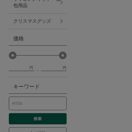
包用品
ベビー
クリスマスグッズ
WEB限定
価格
Outlet
円
円
防災グッズ・非常食
キーワード
トレーニング
ヴィンテージ