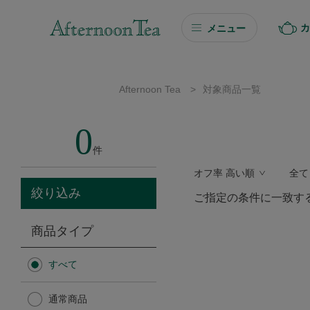
カ
メニュー
ギフト
Afternoon Tea
>
対象商品一覧
ギフト商品を探す
0
ソーシャルギフト
件
オフ率 高い順
全て
カタログギフト
絞り込み
ご指定の条件に一致す
プチギフト
商品タイプ
プチギフト
すべて
Afternoon Tea TEAROOM
通常商品