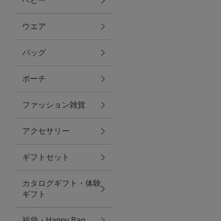
ベビー
ファブリック
ウエア
バッグ
グリーン
ポーチ
バス＆ビューティー
ファッション雑貨
バス＆ビューティー
アクセサリー
タオル
ギフトセット
ウエア＆バッグ
カタログギフト・体験
ウエア
ギフト
レイングッズ
福袋・Happy Bag