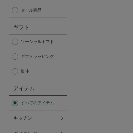
Afternoon Tea TEAROOM
セール商品
PICK UP ITEMS
ギフト
ハンディファン
ソーシャルギフト
ギフトラッピング
日傘
熨斗
保冷バッグ
アイテム
星空シリーズ
すべてのアイテム
無重力シリーズ
キッチン
バイヤーの「愛用品」