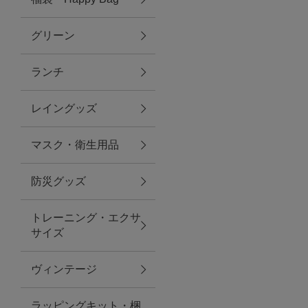
グリーン
アクセサリー
ランチ
ファッション雑貨
レイングッズ
ファッショングッズ
マスク・衛生用品
スマホケース・アクセサリー
防災グッズ
ポーチ
トレーニング・エクサ
サイズ
ステーショナリー
その他
ヴィンテージ
紅茶・フード
ラッピングキット・梱