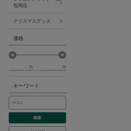
包用品
ベビー
クリスマスグッズ
WEB限定
価格
Outlet
円
円
防災グッズ・非常食
キーワード
トレーニング
ヴィンテージ