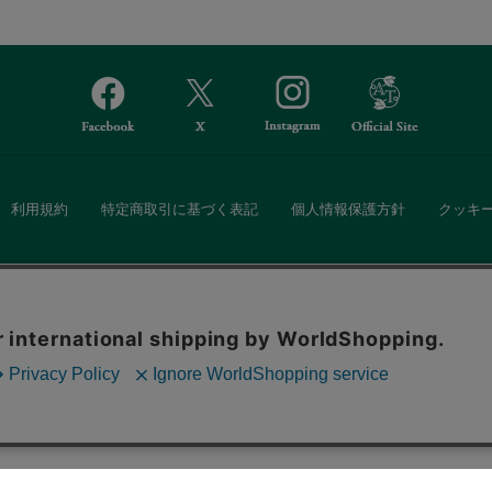
利用規約
特定商取引に基づく表記
個人情報保護方針
クッキ
Afternoon Tea(アフタヌーンティー)公式オンラインストアでは、
。ボタンから同意の可否を選択してください。選
・ダイニングなどの生活雑貨、紅茶・焼き菓子など、毎日新商品をご用意し
ます。クッキーを通じて収集する情報には「お客
クッキーに同意
ーポリシー
をご確認ください。
また、ギフトセットなどギフトにぴったりの豊富な商品がラインナップ。
る相手の住所を知らなくても、SNSやメールで気軽にギフトを贈ることがで
「ソーシャルギフト」サービスもご提供しています。