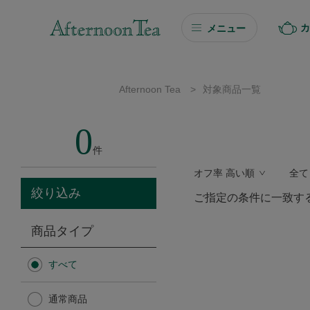
カ
メニュー
ギフト
Afternoon Tea
>
対象商品一覧
ギフト商品を探す
0
ソーシャルギフト
件
オフ率 高い順
全て
カタログギフト
絞り込み
ご指定の条件に一致す
プチギフト
商品タイプ
プチギフト
すべて
Afternoon Tea TEAROOM
通常商品