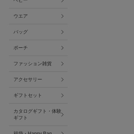
ベビー
ファブリック
ウエア
バッグ
グリーン
ポーチ
バス＆ビューティー
ファッション雑貨
バス＆ビューティー
アクセサリー
タオル
ギフトセット
ウエア＆バッグ
カタログギフト・体験
ウエア
ギフト
レイングッズ
福袋・Happy Bag