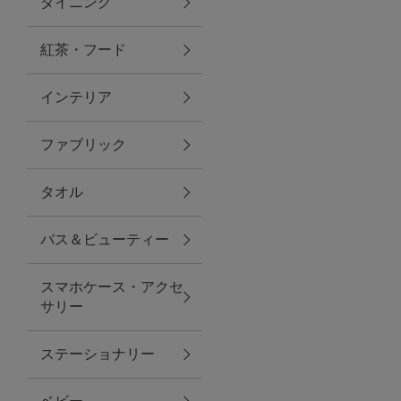
ダイニング
トラベルグッズ
紅茶・フード
インテリア
ランチ
ファブリック
バッグ
タオル
キッチン・ダイニング
バス＆ビューティー
ダイニング
スマホケース・アクセ
キッチン
サリー
インテリア
ステーショナリー
インテリア