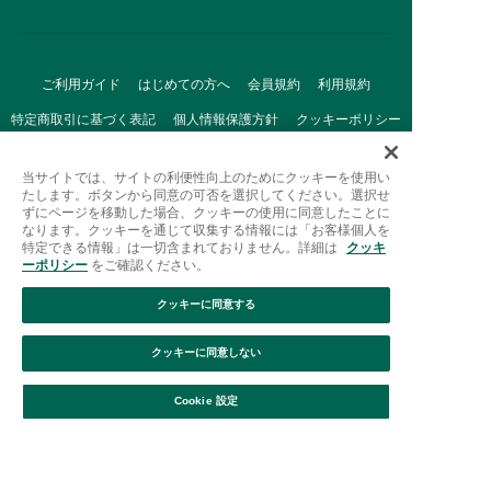
ご利用ガイド
はじめての方へ
会員規約
利用規約
特定商取引に基づく表記
個人情報保護方針
クッキーポリシー
採用情報
FAQ
お問い合わせ
当サイトでは、サイトの利便性向上のためにクッキーを使用い
たします。ボタンから同意の可否を選択してください。選択せ
ずにページを移動した場合、クッキーの使用に同意したことに
なります。クッキーを通じて収集する情報には「お客様個人を
特定できる情報」は一切含まれておりません。詳細は
クッキ
ーポリシー
をご確認ください。
クッキーに同意する
Afternoon Tea(アフタヌーンティー)公式オンラインストアで
は、
クッキーに同意しない
キッチン・ダイニングなどの生活雑貨、紅茶・焼き菓子など、
絞り込み
並び替え
毎日新商品をご用意しています。
Cookie 設定
また、ギフトセットなどギフトにぴったりの
豊富な商品がラインナップ。
贈る相手の住所を知らなくても、