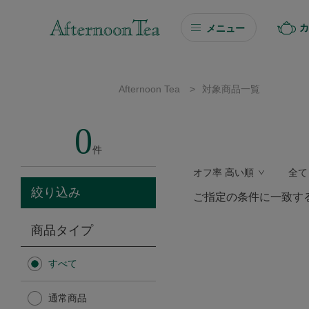
カ
メニュー
ギフト
Afternoon Tea
>
対象商品一覧
ギフト商品を探す
0
ソーシャルギフト
件
オフ率 高い順
全て
カタログギフト
絞り込み
ご指定の条件に一致す
プチギフト
商品タイプ
プチギフト
すべて
Afternoon Tea TEAROOM
通常商品