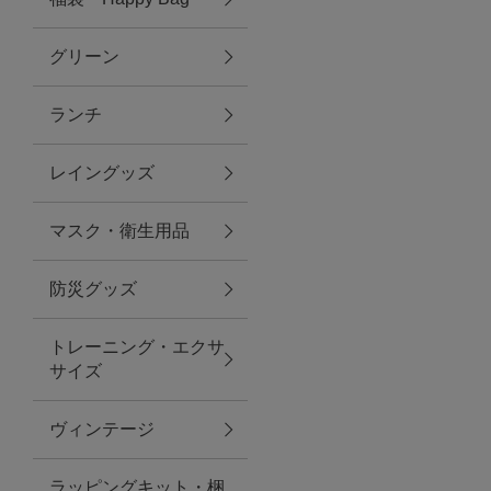
グリーン
アクセサリー
ランチ
ファッション雑貨
レイングッズ
ファッショングッズ
マスク・衛生用品
スマホケース・アクセサリー
防災グッズ
ポーチ
トレーニング・エクサ
サイズ
ステーショナリー
その他
ヴィンテージ
紅茶・フード
ラッピングキット・梱