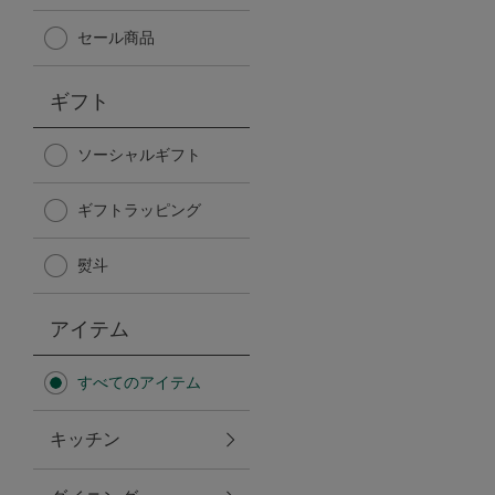
Afternoon Tea TEAROOM
セール商品
PICK UP ITEMS
ギフト
ハンディファン
ソーシャルギフト
ギフトラッピング
日傘
熨斗
保冷バッグ
アイテム
星空シリーズ
すべてのアイテム
無重力シリーズ
キッチン
バイヤーの「愛用品」