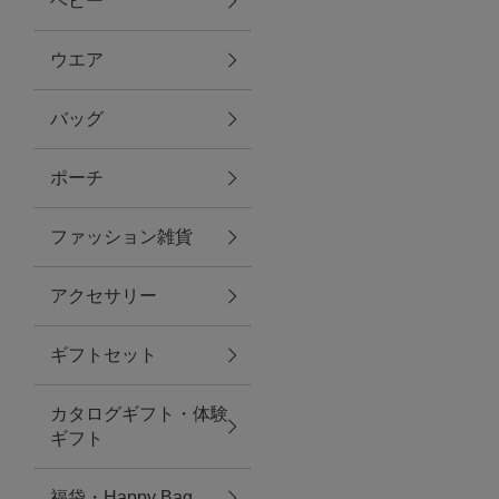
ベビー
ファブリック
ウエア
バッグ
グリーン
ポーチ
バス＆ビューティー
ファッション雑貨
バス＆ビューティー
アクセサリー
タオル
ギフトセット
ウエア＆バッグ
カタログギフト・体験
ウエア
ギフト
レイングッズ
福袋・Happy Bag