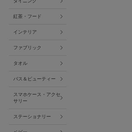
ダイニング
トラベルグッズ
紅茶・フード
インテリア
ランチ
ファブリック
バッグ
タオル
キッチン・ダイニング
バス＆ビューティー
ダイニング
スマホケース・アクセ
キッチン
サリー
インテリア
ステーショナリー
インテリア