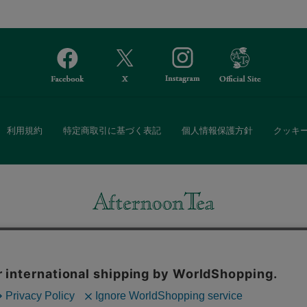
利用規約
特定商取引に基づく表記
個人情報保護方針
クッキ
Afternoon Tea(アフタヌーンティー)公式オンラインストアでは、
・ダイニングなどの生活雑貨、紅茶・焼き菓子など、毎日新商品をご用意し
また、ギフトセットなどギフトにぴったりの豊富な商品がラインナップ。
る相手の住所を知らなくても、SNSやメールで気軽にギフトを贈ることがで
「ソーシャルギフト」サービスもご提供しています。
。ボタンから同意の可否を選択してください。選