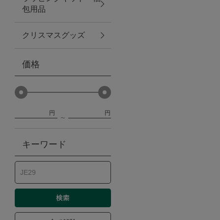
包用品
ベビー
クリスマスグッズ
WEB限定
価格
Outlet
円
円
防災グッズ・非常食
キーワード
トレーニング
ヴィンテージ