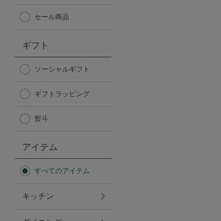
Afternoon Tea TEAROOM
セール商品
PICK UP ITEMS
ギフト
ハンディファン
ソーシャルギフト
ギフトラッピング
日傘
熨斗
保冷バッグ
アイテム
星空シリーズ
すべてのアイテム
無重力シリーズ
キッチン
バイヤーの「愛用品」