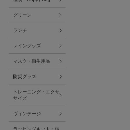
グリーン
アクセサリー
ランチ
ファッション雑貨
レイングッズ
ファッショングッズ
マスク・衛生用品
スマホケース・アクセサリー
防災グッズ
ポーチ
トレーニング・エクサ
サイズ
ステーショナリー
その他
ヴィンテージ
紅茶・フード
ラッピングキット・梱