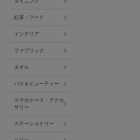
ダイニング
トラベルグッズ
紅茶・フード
インテリア
ランチ
ファブリック
バッグ
タオル
キッチン・ダイニング
バス＆ビューティー
ダイニング
スマホケース・アクセ
キッチン
サリー
インテリア
ステーショナリー
インテリア