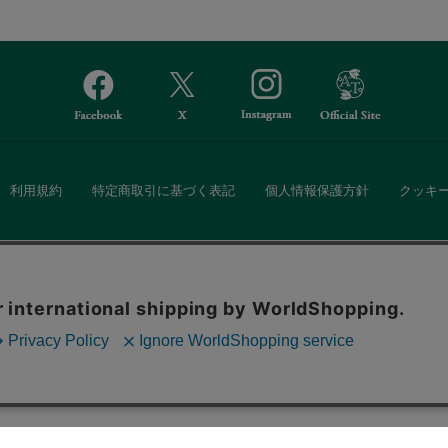
利用規約
特定商取引に基づく表記
個人情報保護方針
クッキ
Afternoon Tea(アフタヌーンティー)公式オンラインストアでは、
。ボタンから同意の可否を選択してください。選
・ダイニングなどの生活雑貨、紅茶・焼き菓子など、毎日新商品をご用意し
ます。クッキーを通じて収集する情報には「お客
クッキーに同意
ーポリシー
をご確認ください。
また、ギフトセットなどギフトにぴったりの豊富な商品がラインナップ。
る相手の住所を知らなくても、SNSやメールで気軽にギフトを贈ることがで
「ソーシャルギフト」サービスもご提供しています。