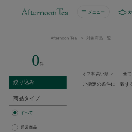
カ
メニュー
ギフト
Afternoon Tea
>
対象商品一覧
ギフト商品を探す
0
ソーシャルギフト
件
オフ率 高い順
全て
カタログギフト
絞り込み
ご指定の条件に一致す
プチギフト
商品タイプ
プチギフト
すべて
Afternoon Tea TEAROOM
通常商品