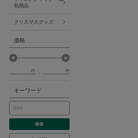
包用品
ベビー
クリスマスグッズ
WEB限定
価格
Outlet
円
円
防災グッズ・非常食
キーワード
トレーニング
ヴィンテージ