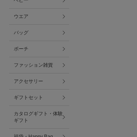
ベビー
ファブリック
ウエア
バッグ
グリーン
ポーチ
バス＆ビューティー
ファッション雑貨
バス＆ビューティー
アクセサリー
タオル
ギフトセット
ウエア＆バッグ
カタログギフト・体験
ウエア
ギフト
レイングッズ
福袋・Happy Bag