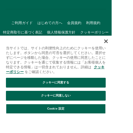
ご利用ガイド
はじめての方へ
会員規約
利用規約
特定商取引に基づく表記
個人情報保護方針
クッキーポリシー
採用情報
FAQ
お問い合わせ
当サイトでは、サイトの利便性向上のためにクッキーを使用い
たします。ボタンから同意の可否を選択してください。選択せ
ずにページを移動した場合、クッキーの使用に同意したことに
なります。クッキーを通じて収集する情報には「お客様個人を
特定できる情報」は一切含まれておりません。詳細は
クッキ
ーポリシー
をご確認ください。
クッキーに同意する
Afternoon Tea(アフタヌーンティー)公式オンラインストアで
は、
クッキーに同意しない
キッチン・ダイニングなどの生活雑貨、紅茶・焼き菓子など、
絞り込み
並び替え
毎日新商品をご用意しています。
Cookie 設定
また、ギフトセットなどギフトにぴったりの
豊富な商品がラインナップ。
贈る相手の住所を知らなくても、