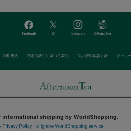
利用規約
特定商取引に基づく表記
個人情報保護方針
クッキ
Afternoon Tea(アフタヌーンティー)公式オンラインストアでは、
・ダイニングなどの生活雑貨、紅茶・焼き菓子など、毎日新商品をご用意し
また、ギフトセットなどギフトにぴったりの豊富な商品がラインナップ。
る相手の住所を知らなくても、SNSやメールで気軽にギフトを贈ることがで
「ソーシャルギフト」サービスもご提供しています。
。ボタンから同意の可否を選択してください。選