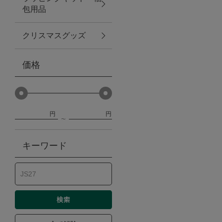
包用品
ベビー
クリスマスグッズ
WEB限定
価格
Outlet
円
円
防災グッズ・非常食
キーワード
トレーニング
ヴィンテージ