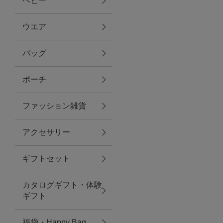
ベビー
ファブリック
ウエア
バッグ
グリーン
ポーチ
バス＆ビューティー
ファッション雑貨
バス＆ビューティー
アクセサリー
タオル
ギフトセット
ウエア＆バッグ
カタログギフト・体験
ウエア
ギフト
レイングッズ
福袋・Happy Bag