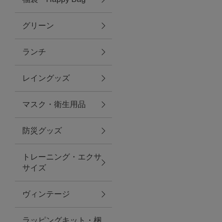
グリーン
アクセサリー
ランチ
ファッション雑貨
レイングッズ
ファッショングッズ
マスク・衛生用品
スマホケース・アクセサリー
防災グッズ
ポーチ
トレーニング・エクサ
サイズ
ステーショナリー
その他
ヴィンテージ
紅茶・フード
ラッピングキット・梱