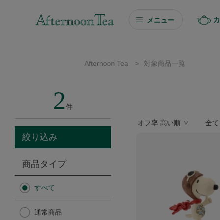
カ
メニュー
ギフト
Afternoon Tea
>
対象商品一覧
ギフト商品を探す
2
ソーシャルギフト
件
オフ率 高い順
全て
カタログギフト
絞り込み
プチギフト
商品タイプ
プチギフト
すべて
Afternoon Tea TEAROOM
通常商品