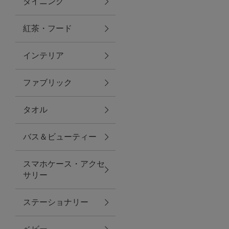
ダイニング
トラベルグッズ
紅茶・フード
インテリア
ランチ
ファブリック
バッグ
タオル
キッチン・ダイニング
バス＆ビューティー
ダイニング
スマホケース・アクセ
キッチン
サリー
インテリア
ステーショナリー
インテリア