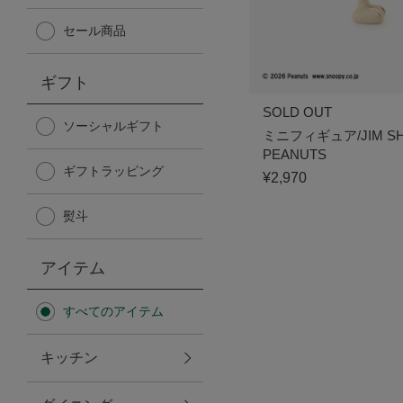
Afternoon Tea TEAROOM
セール商品
PICK UP ITEMS
ギフト
SOLD OUT
ハンディファン
ソーシャルギフト
ミニフィギュア/JIM SH
PEANUTS
ギフトラッピング
日傘
¥2,970
熨斗
保冷バッグ
アイテム
星空シリーズ
すべてのアイテム
無重力シリーズ
キッチン
バイヤーの「愛用品」