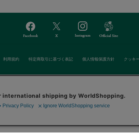
利用規約
特定商取引に基づく表記
個人情報保護方針
クッキ
Afternoon Tea(アフタヌーンティー)公式オンラインストアでは、
。ボタンから同意の可否を選択してください。選
・ダイニングなどの生活雑貨、紅茶・焼き菓子など、毎日新商品をご用意し
ます。クッキーを通じて収集する情報には「お客
クッキーに同意
ーポリシー
をご確認ください。
また、ギフトセットなどギフトにぴったりの豊富な商品がラインナップ。
る相手の住所を知らなくても、SNSやメールで気軽にギフトを贈ることがで
「ソーシャルギフト」サービスもご提供しています。