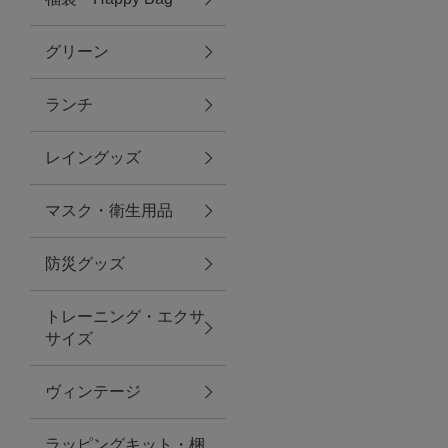
グリーン
アクセサリー
ランチ
ファッション雑貨
レイングッズ
ファッショングッズ
マスク・衛生用品
スマホケース・アクセサリー
防災グッズ
ポーチ
トレーニング・エクサ
サイズ
ステーショナリー
その他
ヴィンテージ
紅茶・フード
ラッピングキット・梱