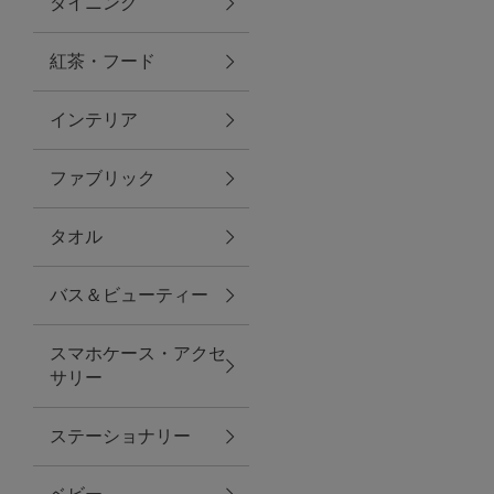
ダイニング
トラベルグッズ
紅茶・フード
インテリア
ランチ
ファブリック
バッグ
タオル
キッチン・ダイニング
バス＆ビューティー
ダイニング
スマホケース・アクセ
キッチン
サリー
インテリア
ステーショナリー
インテリア