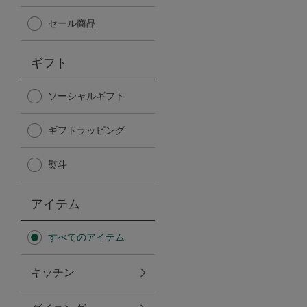
Afternoon Tea TEAROOM
セール商品
PICK UP ITEMS
ギフト
ハンディファン
ソーシャルギフト
ギフトラッピング
日傘
熨斗
保冷バッグ
アイテム
星空シリーズ
すべてのアイテム
無重力シリーズ
キッチン
バイヤーの「愛用品」