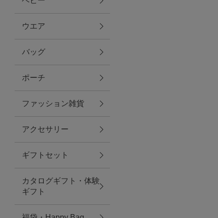
ベビー
ファブリック
ウエア
バッグ
グリーン
ポーチ
バス＆ビューティー
ファッション雑貨
バス＆ビューティー
アクセサリー
タオル
ギフトセット
ウエア＆バッグ
カタログギフト・体験
ウエア
ギフト
レイングッズ
福袋・Happy Bag