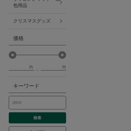
包用品
ベビー
クリスマスグッズ
WEB限定
価格
Outlet
円
円
防災グッズ・非常食
キーワード
トレーニング
ヴィンテージ