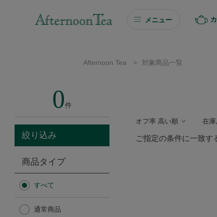
カ
メニュー
ギフト
Afternoon Tea
>
対象商品一覧
ギフト商品を探す
0
ソーシャルギフト
件
オフ率 高い順
在庫
カタログギフト
絞り込み
ご指定の条件に一致す
プチギフト
商品タイプ
プチギフト
すべて
Afternoon Tea TEAROOM
通常商品