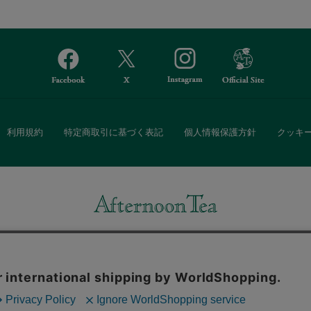
利用規約
特定商取引に基づく表記
個人情報保護方針
クッキ
Afternoon Tea(アフタヌーンティー)公式オンラインストアでは、
・ダイニングなどの生活雑貨、紅茶・焼き菓子など、毎日新商品をご用意し
また、ギフトセットなどギフトにぴったりの豊富な商品がラインナップ。
る相手の住所を知らなくても、SNSやメールで気軽にギフトを贈ることがで
「ソーシャルギフト」サービスもご提供しています。
。ボタンから同意の可否を選択してください。選