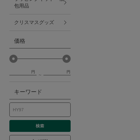
包用品
ベビー
クリスマスグッズ
WEB限定
価格
Outlet
円
円
防災グッズ・非常食
キーワード
トレーニング
ヴィンテージ