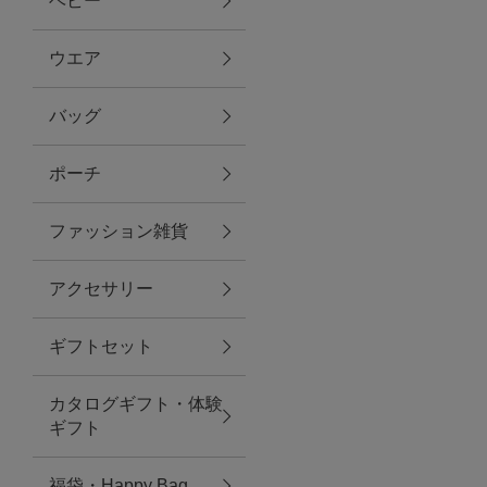
ベビー
ファブリック
ウエア
バッグ
グリーン
ポーチ
バス＆ビューティー
ファッション雑貨
バス＆ビューティー
アクセサリー
タオル
ギフトセット
ウエア＆バッグ
カタログギフト・体験
ウエア
ギフト
レイングッズ
福袋・Happy Bag