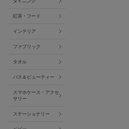
ダイニング
トラベルグッズ
紅茶・フード
インテリア
ランチ
ファブリック
バッグ
タオル
キッチン・ダイニング
バス＆ビューティー
ダイニング
スマホケース・アクセ
キッチン
サリー
インテリア
ステーショナリー
インテリア