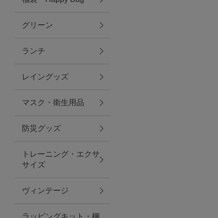
グリーン
アクセサリー
ランチ
ファッション雑貨
レイングッズ
ファッショングッズ
マスク・衛生用品
スマホケース・アクセサリー
防災グッズ
ポーチ
トレーニング・エクサ
サイズ
ステーショナリー
その他
ヴィンテージ
紅茶・フード
ラッピングキット・梱