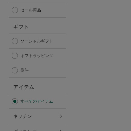
Afternoon Tea TEAROOM
セール商品
PICK UP ITEMS
ギフト
ハンディファン
ソーシャルギフト
ギフトラッピング
日傘
熨斗
保冷バッグ
アイテム
星空シリーズ
すべてのアイテム
無重力シリーズ
キッチン
バイヤーの「愛用品」