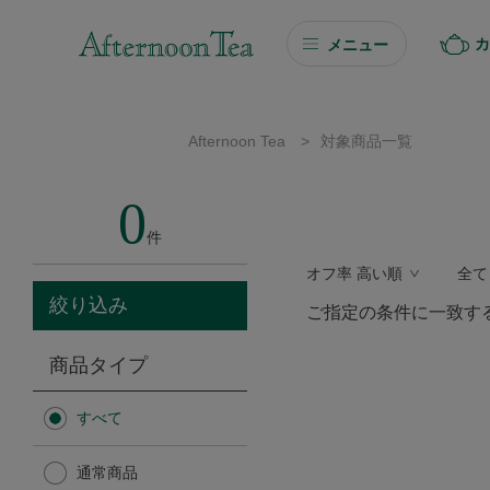
カ
メニュー
ギフト
Afternoon Tea
>
対象商品一覧
ギフト商品を探す
0
ソーシャルギフト
件
オフ率 高い順
全て
カタログギフト
絞り込み
ご指定の条件に一致す
プチギフト
商品タイプ
プチギフト
すべて
Afternoon Tea TEAROOM
通常商品