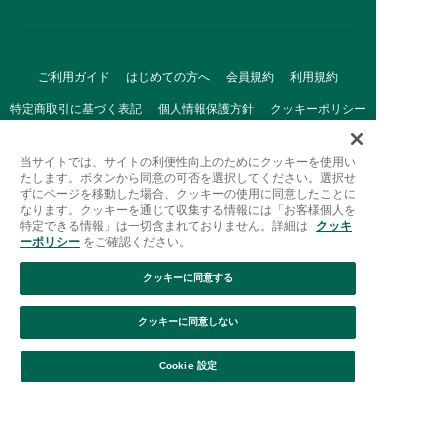
ご利用ガイド
はじめての方へ
会員規約
利用規約
特定商取引に基づく表記
個人情報保護方針
クッキーポリシー
採用情報
FAQ
お問い合わせ
当サイトでは、サイトの利便性向上のためにクッキーを使用い
たします。ボタンから同意の可否を選択してください。選択せ
ずにページを移動した場合、クッキーの使用に同意したことに
なります。クッキーを通じて収集する情報には「お客様個人を
特定できる情報」は一切含まれておりません。詳細は
クッキ
ーポリシー
をご確認ください。
クッキーに同意する
Afternoon Tea(アフタヌーンティー)公式オンラインストアで
は、
クッキーに同意しない
キッチン・ダイニングなどの生活雑貨、紅茶・焼き菓子など、
絞り込み
並び替え
毎日新商品をご用意しています。
Cookie 設定
また、ギフトセットなどギフトにぴったりの
豊富な商品がラインナップ。
贈る相手の住所を知らなくても、