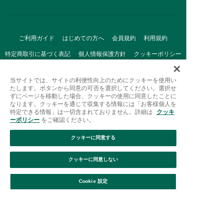
ご利用ガイド
はじめての方へ
会員規約
利用規約
特定商取引に基づく表記
個人情報保護方針
クッキーポリシー
採用情報
FAQ
お問い合わせ
当サイトでは、サイトの利便性向上のためにクッキーを使用い
たします。ボタンから同意の可否を選択してください。選択せ
ずにページを移動した場合、クッキーの使用に同意したことに
なります。クッキーを通じて収集する情報には「お客様個人を
特定できる情報」は一切含まれておりません。詳細は
クッキ
ーポリシー
をご確認ください。
クッキーに同意する
Afternoon Tea(アフタヌーンティー)公式オンラインストアで
は、
クッキーに同意しない
キッチン・ダイニングなどの生活雑貨、紅茶・焼き菓子など、
絞り込み
並び替え
毎日新商品をご用意しています。
Cookie 設定
また、ギフトセットなどギフトにぴったりの
豊富な商品がラインナップ。
贈る相手の住所を知らなくても、