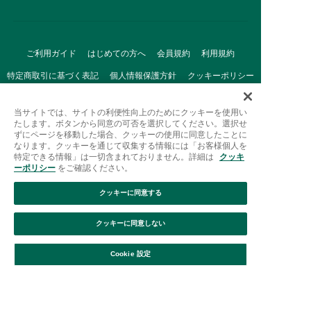
ご利用ガイド
はじめての方へ
会員規約
利用規約
特定商取引に基づく表記
個人情報保護方針
クッキーポリシー
採用情報
FAQ
お問い合わせ
当サイトでは、サイトの利便性向上のためにクッキーを使用い
たします。ボタンから同意の可否を選択してください。選択せ
ずにページを移動した場合、クッキーの使用に同意したことに
なります。クッキーを通じて収集する情報には「お客様個人を
特定できる情報」は一切含まれておりません。詳細は
クッキ
ーポリシー
をご確認ください。
クッキーに同意する
Afternoon Tea(アフタヌーンティー)公式オンラインストアで
は、
クッキーに同意しない
キッチン・ダイニングなどの生活雑貨、紅茶・焼き菓子など、
絞り込み
並び替え
毎日新商品をご用意しています。
Cookie 設定
また、ギフトセットなどギフトにぴったりの
豊富な商品がラインナップ。
贈る相手の住所を知らなくても、