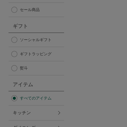
Afternoon Tea TEAROOM
セール商品
PICK UP ITEMS
ギフト
ハンディファン
ソーシャルギフト
ギフトラッピング
日傘
熨斗
保冷バッグ
アイテム
星空シリーズ
すべてのアイテム
無重力シリーズ
キッチン
バイヤーの「愛用品」