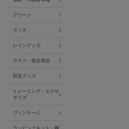
グリーン
アクセサリー
ランチ
ファッション雑貨
レイングッズ
ファッショングッズ
マスク・衛生用品
スマホケース・アクセサリー
防災グッズ
ポーチ
トレーニング・エクサ
サイズ
ステーショナリー
その他
ヴィンテージ
紅茶・フード
ラッピングキット・梱