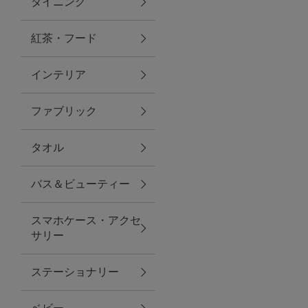
ダイニング
トラベルグッズ
紅茶・フード
インテリア
ランチ
ファブリック
バッグ
タオル
キッチン・ダイニング
バス＆ビューティー
ダイニング
スマホケース・アクセ
キッチン
サリー
インテリア
ステーショナリー
インテリア