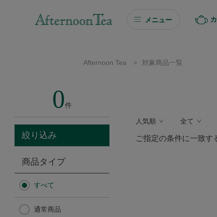
カ
メニュー
ギフト
Afternoon Tea
>
対象商品一覧
ギフト商品を探す
0
ソーシャルギフト
件
人気順
全て
カタログギフト
絞り込み
ご指定の条件に一致す
プチギフト
商品タイプ
プチギフト
すべて
Afternoon Tea TEAROOM
通常商品