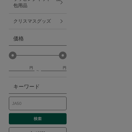
包用品
ベビー
クリスマスグッズ
WEB限定
価格
Outlet
円
円
防災グッズ・非常食
キーワード
トレーニング
ヴィンテージ