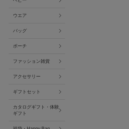
ベビー
ファブリック
ウエア
バッグ
グリーン
ポーチ
バス＆ビューティー
ファッション雑貨
バス＆ビューティー
アクセサリー
タオル
ギフトセット
ウエア＆バッグ
カタログギフト・体験
ウエア
ギフト
レイングッズ
福袋・Happy Bag