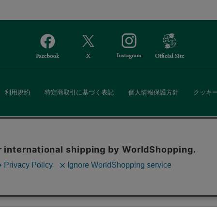
利用規約
特定商取引に基づく表記
個人情報保護方針
クッキ
Afternoon Tea(アフタヌーンティー)公式オンラインストアでは、
。ボタンから同意の可否を選択してください。選
・ダイニングなどの生活雑貨、紅茶・焼き菓子など、毎日新商品をご用意し
ます。クッキーを通じて収集する情報には「お客
クッキーに同意
ーポリシー
をご確認ください。
また、ギフトセットなどギフトにぴったりの豊富な商品がラインナップ。
る相手の住所を知らなくても、SNSやメールで気軽にギフトを贈ることがで
「ソーシャルギフト」サービスもご提供しています。