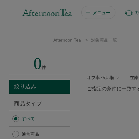
カ
メニュー
ギフト
Afternoon Tea
>
対象商品一覧
ギフト商品を探す
0
ソーシャルギフト
件
オフ率 低い順
在庫
カタログギフト
絞り込み
ご指定の条件に一致す
プチギフト
商品タイプ
プチギフト
すべて
Afternoon Tea TEAROOM
通常商品