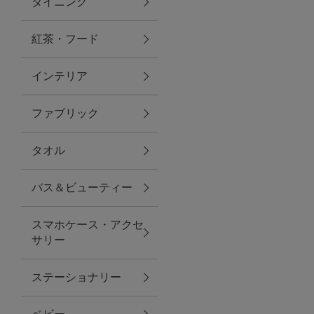
ダイニング
トラベルグッズ
紅茶・フード
インテリア
ランチ
ファブリック
バッグ
タオル
キッチン・ダイニング
バス＆ビューティー
ダイニング
スマホケース・アクセ
キッチン
サリー
インテリア
ステーショナリー
インテリア