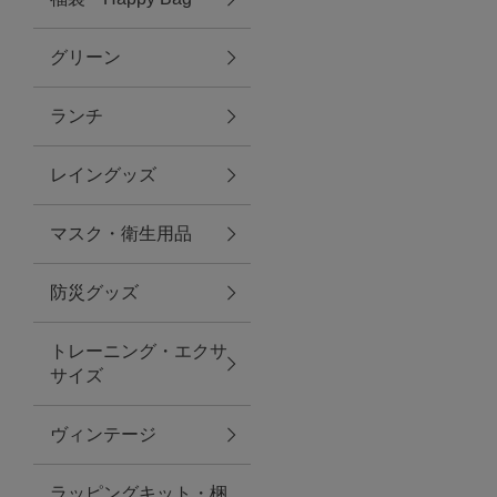
グリーン
アクセサリー
ランチ
ファッション雑貨
レイングッズ
ファッショングッズ
マスク・衛生用品
スマホケース・アクセサリー
防災グッズ
ポーチ
トレーニング・エクサ
サイズ
ステーショナリー
その他
ヴィンテージ
紅茶・フード
ラッピングキット・梱