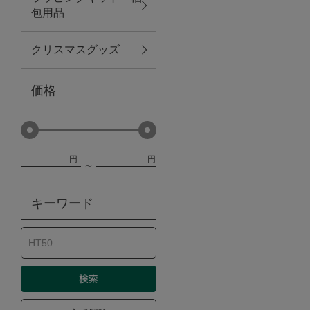
包用品
ベビー
クリスマスグッズ
WEB限定
価格
Outlet
円
円
防災グッズ・非常食
キーワード
トレーニング
ヴィンテージ