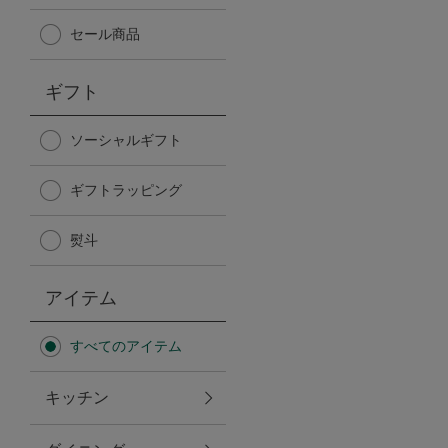
Afternoon Tea TEAROOM
セール商品
PICK UP ITEMS
ギフト
ハンディファン
ソーシャルギフト
ギフトラッピング
日傘
熨斗
保冷バッグ
アイテム
星空シリーズ
すべてのアイテム
無重力シリーズ
キッチン
バイヤーの「愛用品」