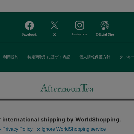
利用規約
特定商取引に基づく表記
個人情報保護方針
クッキ
Afternoon Tea(アフタヌーンティー)公式オンラインストアでは、
・ダイニングなどの生活雑貨、紅茶・焼き菓子など、毎日新商品をご用意し
また、ギフトセットなどギフトにぴったりの豊富な商品がラインナップ。
る相手の住所を知らなくても、SNSやメールで気軽にギフトを贈ることがで
「ソーシャルギフト」サービスもご提供しています。
。ボタンから同意の可否を選択してください。選