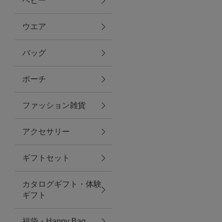
ベビー
ファブリック
ウエア
バッグ
グリーン
ポーチ
バス＆ビューティー
ファッション雑貨
バス＆ビューティー
アクセサリー
タオル
ギフトセット
ウエア＆バッグ
カタログギフト・体験
ウエア
ギフト
レイングッズ
福袋・Happy Bag