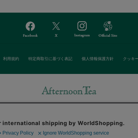
利用規約
特定商取引に基づく表記
個人情報保護方針
クッキ
Afternoon Tea(アフタヌーンティー)公式オンラインストアでは、
・ダイニングなどの生活雑貨、紅茶・焼き菓子など、毎日新商品をご用意し
また、ギフトセットなどギフトにぴったりの豊富な商品がラインナップ。
る相手の住所を知らなくても、SNSやメールで気軽にギフトを贈ることがで
「ソーシャルギフト」サービスもご提供しています。
。ボタンから同意の可否を選択してください。選