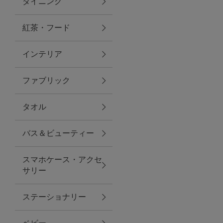
ダイニング
トラベルグッズ
紅茶・フード
インテリア
ランチ
ファブリック
バッグ
タオル
キッチン・ダイニング
バス＆ビューティー
ダイニング
スマホケース・アクセ
キッチン
サリー
インテリア
ステーショナリー
インテリア