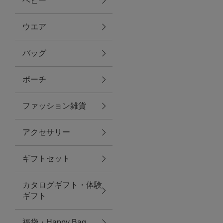
ベビー
ファブリック
ウエア
バッグ
グリーン
ポーチ
バス＆ビューティー
ファッション雑貨
バス＆ビューティー
アクセサリー
タオル
ギフトセット
ウエア＆バッグ
カタログギフト・体験
ウエア
ギフト
レイングッズ
福袋・Happy Bag