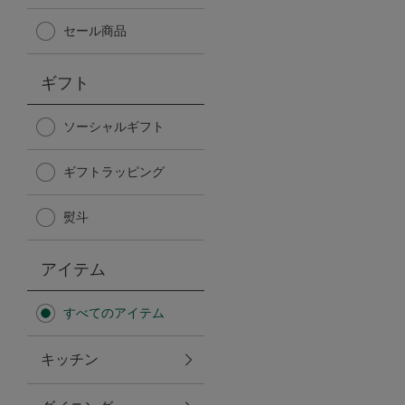
Afternoon Tea TEAROOM
セール商品
PICK UP ITEMS
ギフト
ハンディファン
ソーシャルギフト
ギフトラッピング
日傘
熨斗
保冷バッグ
アイテム
星空シリーズ
すべてのアイテム
無重力シリーズ
キッチン
バイヤーの「愛用品」