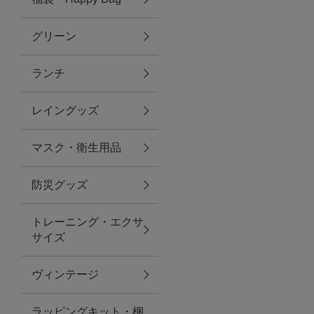
グリーン
アクセサリー
ランチ
ファッション雑貨
レイングッズ
ファッショングッズ
マスク・衛生用品
スマホケース・アクセサリー
防災グッズ
ポーチ
トレーニング・エクサ
サイズ
ステーショナリー
その他
ヴィンテージ
紅茶・フード
ラッピングキット・梱