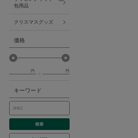
包用品
ベビー
クリスマスグッズ
WEB限定
価格
Outlet
円
円
防災グッズ・非常食
キーワード
トレーニング
ヴィンテージ