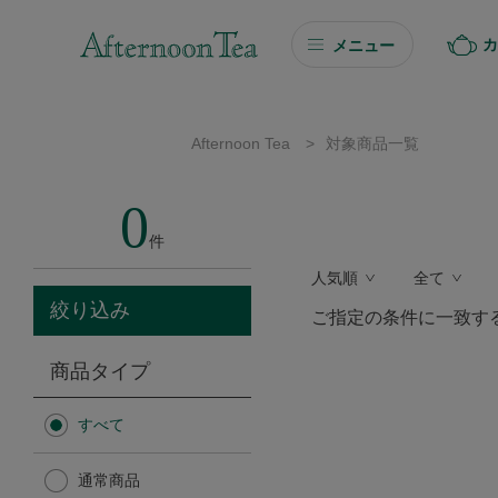
カ
メニュー
ギフト
Afternoon Tea
>
対象商品一覧
ギフト商品を探す
0
ソーシャルギフト
件
人気順
全て
カタログギフト
絞り込み
ご指定の条件に一致す
プチギフト
商品タイプ
プチギフト
すべて
Afternoon Tea TEAROOM
通常商品