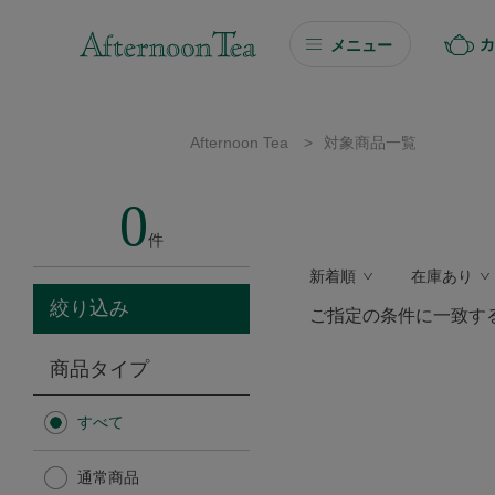
カ
メニュー
ギフト
Afternoon Tea
>
対象商品一覧
ギフト商品を探す
0
ソーシャルギフト
件
新着順
在庫あり
カタログギフト
絞り込み
ご指定の条件に一致す
プチギフト
商品タイプ
プチギフト
すべて
Afternoon Tea TEAROOM
通常商品