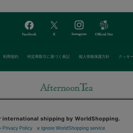
利用規約
特定商取引に基づく表記
個人情報保護方針
クッキ
Afternoon Tea(アフタヌーンティー)公式オンラインストアでは、
・ダイニングなどの生活雑貨、紅茶・焼き菓子など、毎日新商品をご用意し
また、ギフトセットなどギフトにぴったりの豊富な商品がラインナップ。
る相手の住所を知らなくても、SNSやメールで気軽にギフトを贈ることがで
「ソーシャルギフト」サービスもご提供しています。
。ボタンから同意の可否を選択してください。選