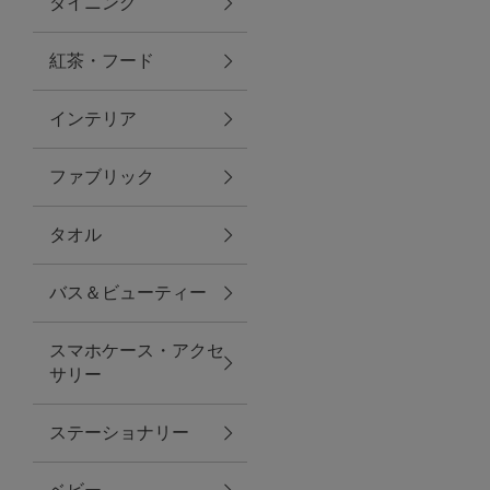
ダイニング
トラベルグッズ
紅茶・フード
インテリア
ランチ
ファブリック
バッグ
タオル
キッチン・ダイニング
バス＆ビューティー
ダイニング
スマホケース・アクセ
キッチン
サリー
インテリア
ステーショナリー
インテリア