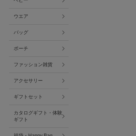
ベビー
ファブリック
ウエア
バッグ
グリーン
ポーチ
バス＆ビューティー
ファッション雑貨
バス＆ビューティー
アクセサリー
タオル
ギフトセット
ウエア＆バッグ
カタログギフト・体験
ウエア
ギフト
レイングッズ
福袋・Happy Bag