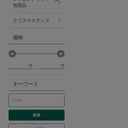
包用品
ベビー
クリスマスグッズ
WEB限定
価格
Outlet
円
円
防災グッズ・非常食
キーワード
トレーニング
ヴィンテージ