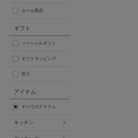
Afternoon Tea TEAROOM
セール商品
PICK UP ITEMS
ギフト
ハンディファン
ソーシャルギフト
ギフトラッピング
日傘
熨斗
保冷バッグ
アイテム
星空シリーズ
すべてのアイテム
無重力シリーズ
キッチン
バイヤーの「愛用品」