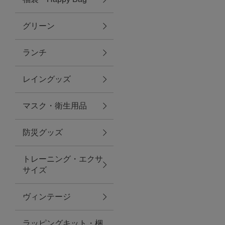
グリーン
アクセサリー
ランチ
ファッション雑貨
レイングッズ
ファッショングッズ
マスク・衛生用品
スマホケース・アクセサリー
防災グッズ
ポーチ
トレーニング・エクサ
サイズ
ステーショナリー
その他
ヴィンテージ
紅茶・フード
ラッピングキット・梱