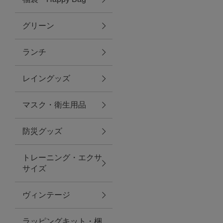
グリーン
アクセサリー
ランチ
ファッション雑貨
レイングッズ
ファッショングッズ
マスク・衛生用品
スマホケース・アクセサリー
防災グッズ
ポーチ
トレーニング・エクサ
サイズ
ステーショナリー
その他
ヴィンテージ
紅茶・フード
ラッピングキット・梱