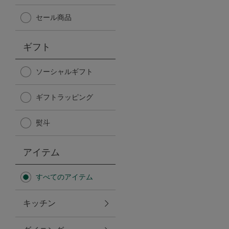
Afternoon Tea TEAROOM
セール商品
PICK UP ITEMS
ギフト
ハンディファン
ソーシャルギフト
ギフトラッピング
日傘
熨斗
保冷バッグ
アイテム
星空シリーズ
すべてのアイテム
無重力シリーズ
キッチン
バイヤーの「愛用品」