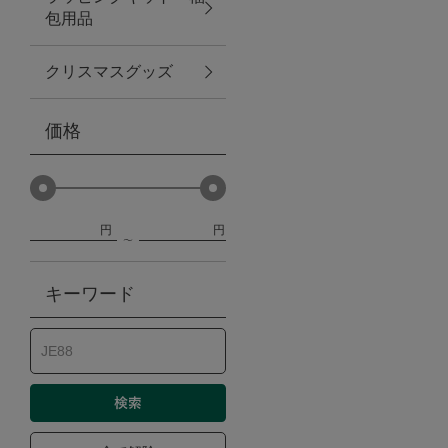
包用品
ベビー
クリスマスグッズ
WEB限定
価格
Outlet
円
円
防災グッズ・非常食
キーワード
トレーニング
ヴィンテージ