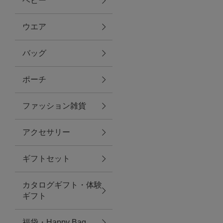
ベビー
ファブリック
ウエア
バッグ
グリーン
ポーチ
バス＆ビューティー
ファッション雑貨
バス＆ビューティー
アクセサリー
タオル
ギフトセット
ウエア＆バッグ
カタログギフト・体験
ウエア
ギフト
レイングッズ
福袋・Happy Bag