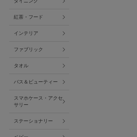
ダイニング
トラベルグッズ
紅茶・フード
インテリア
ランチ
ファブリック
バッグ
タオル
キッチン・ダイニング
バス＆ビューティー
ダイニング
スマホケース・アクセ
キッチン
サリー
インテリア
ステーショナリー
インテリア