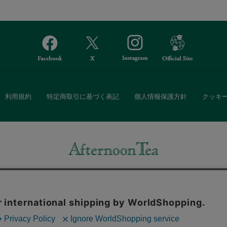
利用規約
特定商取引に基づく表記
個人情報保護方針
クッキ
Afternoon Tea(アフタヌーンティー)公式オンラインストアでは、
・ダイニングなどの生活雑貨、紅茶・焼き菓子など、毎日新商品をご用意し
また、ギフトセットなどギフトにぴったりの豊富な商品がラインナップ。
る相手の住所を知らなくても、SNSやメールで気軽にギフトを贈ることがで
「ソーシャルギフト」サービスもご提供しています。
。ボタンから同意の可否を選択してください。選